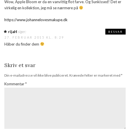
Wow, Apple Bloom er da en vanvittig flot farve. Og Sunkissed! Det er
virkelig en kollektion, jeg må se nærmere på
https://www.johannelovesmakupe.dk
rijaH
siger:
BESVAR
27. FEBRUAR 2015 KL. 8:29
Håber du finder dem
Skriv et svar
Din e-mailadresse vil ikke blive publiceret.
Krævede felter er markeret med
*
Kommentar
*