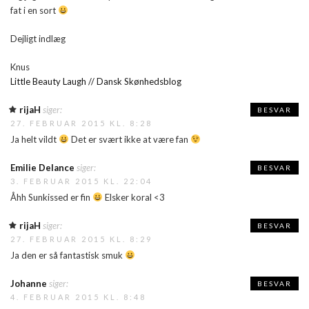
fat i en sort
Dejligt indlæg
Knus
Little Beauty Laugh // Dansk Skønhedsblog
rijaH
siger:
BESVAR
27. FEBRUAR 2015 KL. 8:28
Ja helt vildt
Det er svært ikke at være fan
Emilie Delance
siger:
BESVAR
3. FEBRUAR 2015 KL. 22:04
Åhh Sunkissed er fin
Elsker koral <3
rijaH
siger:
BESVAR
27. FEBRUAR 2015 KL. 8:29
Ja den er så fantastisk smuk
Johanne
siger:
BESVAR
4. FEBRUAR 2015 KL. 8:48