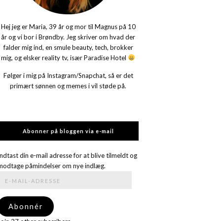
Hej jeg er Maria, 39 år og mor til Magnus på 10
år og vi bor i Brøndby. Jeg skriver om hvad der
falder mig ind, en smule beauty, tech, brokker
mig, og elsker reality tv, især Paradise Hotel
Følger i mig på Instagram/Snapchat, så er det
primært sønnen og memes i vil støde på.
Abonner på bloggen via e-mail
Indtast din e-mail adresse for at blive tilmeldt og
modtage påmindelser om nye indlæg.
E-
mail-
adresse
Abonnér