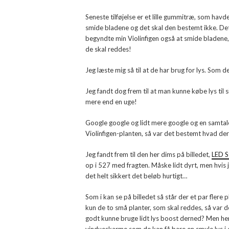
Seneste tilføjelse er et lille gummitræ, som havd
smide bladene og det skal den bestemt ikke. Det er
begyndte min Violinfigen også at smide bladene, 
de skal reddes!
Jeg læste mig så til at de har brug for lys. Som de
Jeg fandt dog frem til at man kunne købe lys til 
mere end en uge!
Google google og lidt mere google og en samtal
Violinfigen-planten, så var det bestemt hvad der 
Jeg fandt frem til den her dims på billedet,
LED S
op i 527 med fragten. Måske lidt dyrt, men hvis 
det helt sikkert det beløb hurtigt…
Som i kan se på billedet så står der et par flere
kun de to små planter, som skal reddes, så var d
godt kunne bruge lidt lys boost derned? Men herm
vindueskarme som de kan få bare en smule lys i el