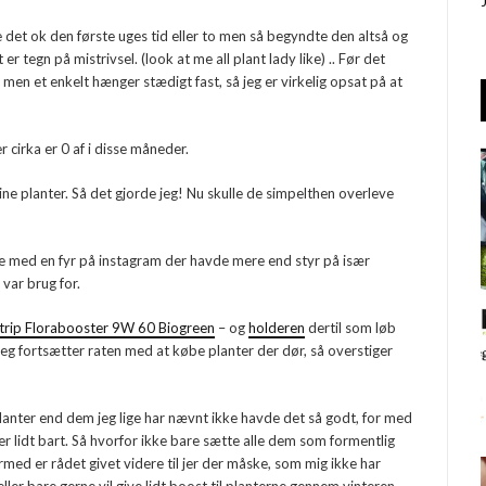
e det ok den første uges tid eller to men så begyndte den altså og
 tegn på mistrivsel. (look at me all plant lady like) .. Før det
men et enkelt hænger stædigt fast, så jeg er virkelig opsat på at
r cirka er 0 af i disse måneder.
sine planter. Så det gjorde jeg! Nu skulle de simpelthen overleve
e med en fyr på instagram der havde mere end styr på især
var brug for.
trip Florabooster 9W 60 Biogreen
– og
holderen
dertil som løb
jeg fortsætter raten med at købe planter der dør, så overstiger
 planter end dem jeg lige har nævnt ikke havde det så godt, for med
er lidt bart. Så hvorfor ikke bare sætte alle dem som formentlig
ed er rådet givet videre til jer der måske, som mig ikke har
ler bare gerne vil give lidt boost til planterne gennem vinteren.