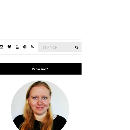
Search
Search
for:
Who me?