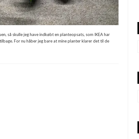
stuen, så skulle jeg have indkøbt en planteopsats, som IKEA har
ilbage. For nu håber jeg bare at mine planter klarer det til de