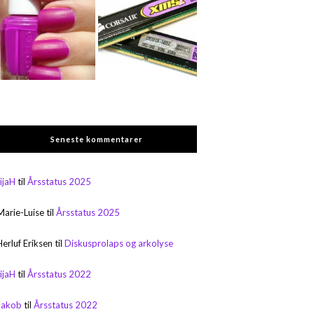
Seneste kommentarer
rijaH
til
Årsstatus 2025
Marie-Luise
til
Årsstatus 2025
Herluf Eriksen
til
Diskusprolaps og arkolyse
rijaH
til
Årsstatus 2022
Jakob
til
Årsstatus 2022