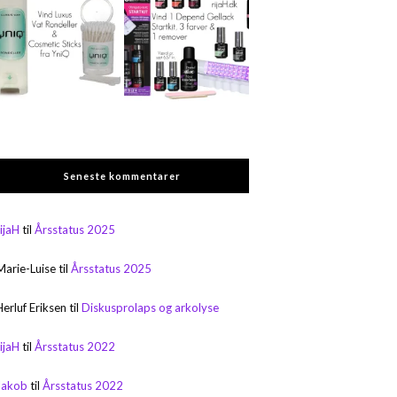
Seneste kommentarer
rijaH
til
Årsstatus 2025
Marie-Luise
til
Årsstatus 2025
Herluf Eriksen
til
Diskusprolaps og arkolyse
rijaH
til
Årsstatus 2022
Jakob
til
Årsstatus 2022