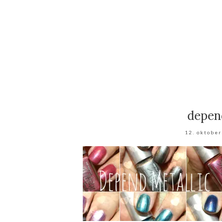
depend
12. oktobe