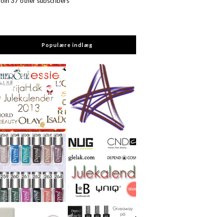
Join 37 other subscribers
Populære indlæg