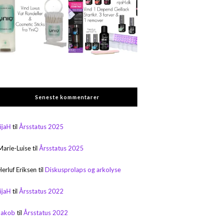
Seneste kommentarer
rijaH
til
Årsstatus 2025
Marie-Luise
til
Årsstatus 2025
Herluf Eriksen
til
Diskusprolaps og arkolyse
rijaH
til
Årsstatus 2022
Jakob
til
Årsstatus 2022