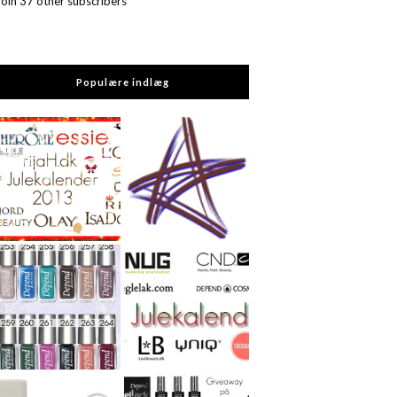
Join 37 other subscribers
Populære indlæg