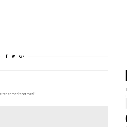
elter er markeret med
*