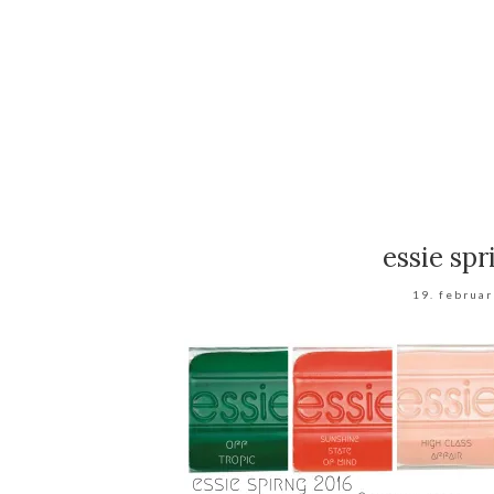
essie spr
19. februa