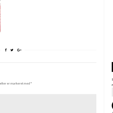
elter er markeret med
*