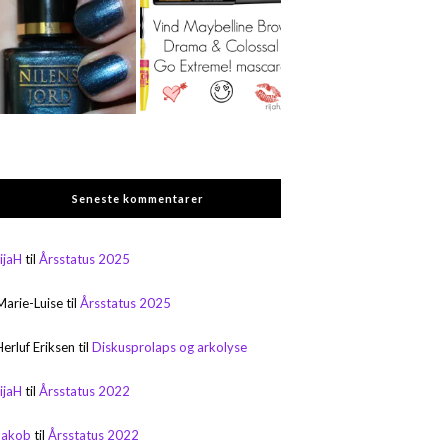
Seneste kommentarer
rijaH
til
Årsstatus 2025
Marie-Luise
til
Årsstatus 2025
Herluf Eriksen
til
Diskusprolaps og arkolyse
rijaH
til
Årsstatus 2022
Jakob
til
Årsstatus 2022