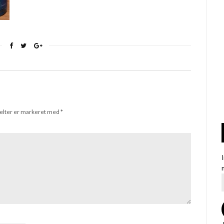
elter er markeret med
*