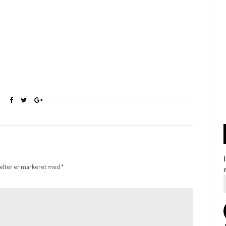
elter er markeret med
*