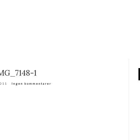
MG_7148-1
2011
Ingen kommentarer