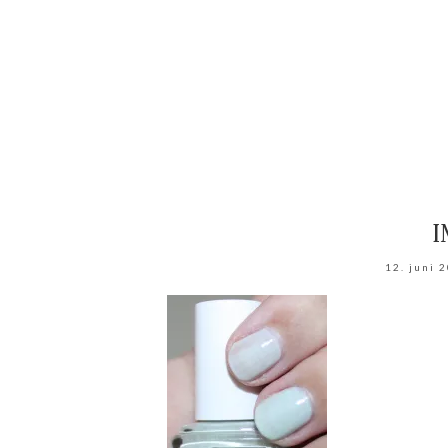
I
12. juni 