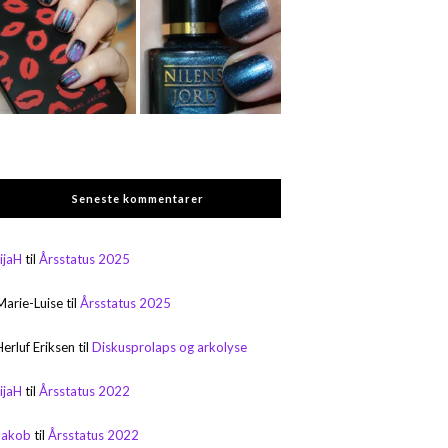
Seneste kommentarer
rijaH
til
Årsstatus 2025
Marie-Luise
til
Årsstatus 2025
Herluf Eriksen
til
Diskusprolaps og arkolyse
rijaH
til
Årsstatus 2022
Jakob
til
Årsstatus 2022