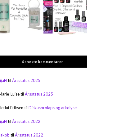
Seneste kommentarer
rijaH
til
Årsstatus 2025
Marie-Luise
til
Årsstatus 2025
Herluf Eriksen
til
Diskusprolaps og arkolyse
rijaH
til
Årsstatus 2022
Jakob
til
Årsstatus 2022