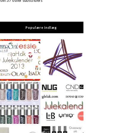
Join 37 other subscribers
Populære indlæg