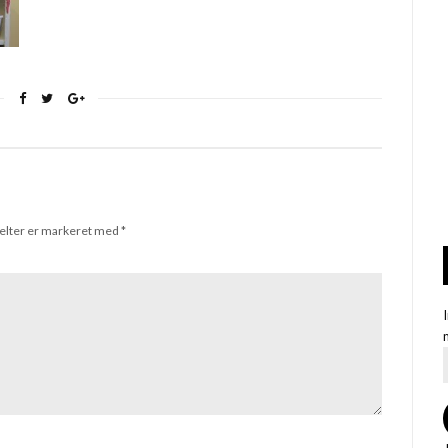
elter er markeret med
*