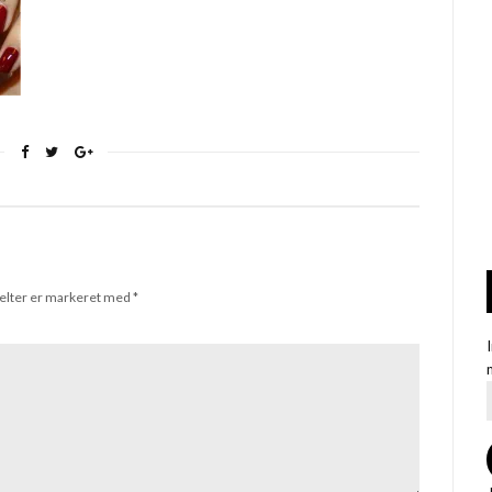
elter er markeret med
*