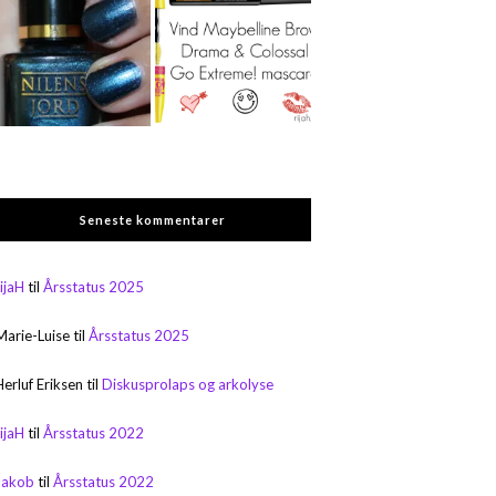
Seneste kommentarer
rijaH
til
Årsstatus 2025
Marie-Luise
til
Årsstatus 2025
Herluf Eriksen
til
Diskusprolaps og arkolyse
rijaH
til
Årsstatus 2022
Jakob
til
Årsstatus 2022