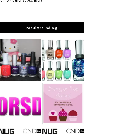
Join 37 other subscribers
Populære indlæg