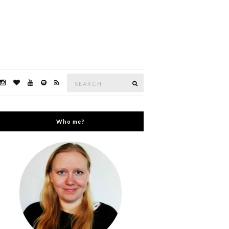
Search
Search
for:
Who me?