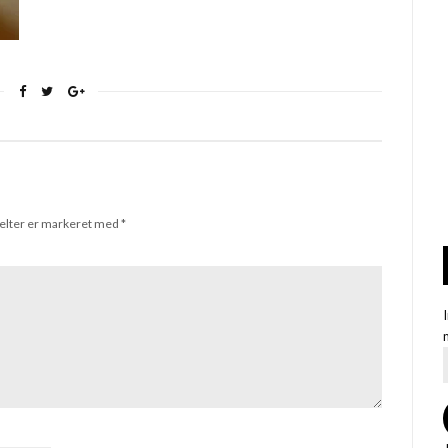
elter er markeret med
*