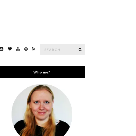
Search
Search
for:
Who me?