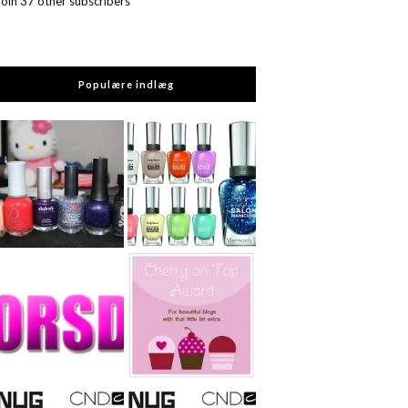
Join 37 other subscribers
Populære indlæg