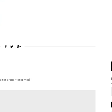
elter er markeret med
*