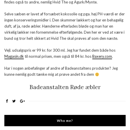
findes også to andre, nemlig Hvid The og Agurk/Mynte.
Selve sæben er lavet af forsæbet kokosolie og pga. høj PH-værdi er der
ingen konserveringsmidler i. Den skummer lækkert og har en behagelig
duft, af ja, røde æbler. Hænderne efterlades bløde og man har en
virkelig lækker ren fornemmelse efterfølgende. Den her er ved at være i
bund og tror helt sikkert at Hvid The skal prøves af som den næste.
Vejl. udsalgspris er 99 kr. for 300 ml. Jeg har fundet dem både hos
Magasin.dk
til normal prisen, men også til 84 kr. hos
Baxery.com
.
Har i nogen anbefalinger af andre af Badeanstaltens produkter? Jeg
kunne nemlig godt tænke mig at prøve andet fra dem
Badeanstalten Røde æbler
Who me?