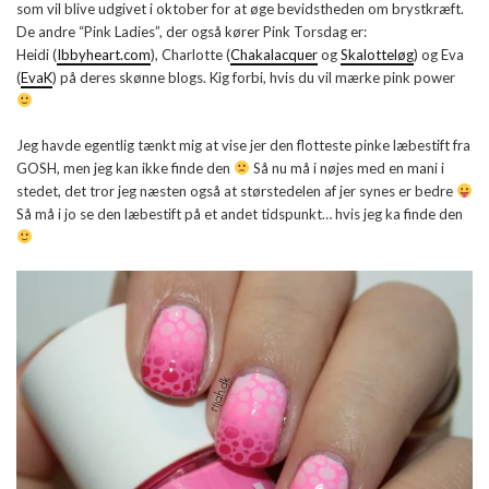
som vil blive udgivet i oktober for at øge bevidstheden om brystkræft.
De andre “Pink Ladies”, der også kører Pink Torsdag er:
Heidi (
Ibbyheart.com
), Charlotte (
Chakalacquer
og
Skalotteløg
) og Eva
(
EvaK
) på deres skønne blogs. Kig forbi, hvis du vil mærke pink power
Jeg havde egentlig tænkt mig at vise jer den flotteste pinke læbestift fra
GOSH, men jeg kan ikke finde den
Så nu må i nøjes med en mani i
stedet, det tror jeg næsten også at størstedelen af jer synes er bedre
Så må i jo se den læbestift på et andet tidspunkt… hvis jeg ka finde den