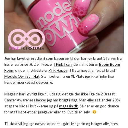
Jeg har lavet en gradient som basen og til den har jeg brugt 3 farver fra
Essie (surprise ;)). Den lyse, er
I Pink I can
, den i midten er
Boom Boom
Room
og den mørkeste er
Pink Happy
. TIl stampet har jeg så brugt
Models Own Sun Hat
. Stampet er fra en XL Plate jeg ikke rigtig lige
kender mærket på desværre.
Magasin har i øvrigt lige nu udsalg, det gælder ikke lige de 2 Breast
Cancer Awareness lakker jeg har brugt i dag. Men ellers så er der 20%
at spare både i butikkerne og på
magasin.dk
. Så her er en god chance
for at få købt et par julegaver eller to. Evt. til en selv..
Til sidst vil jeg lige nævne at inden i går i Magasin og bruger alle jeres