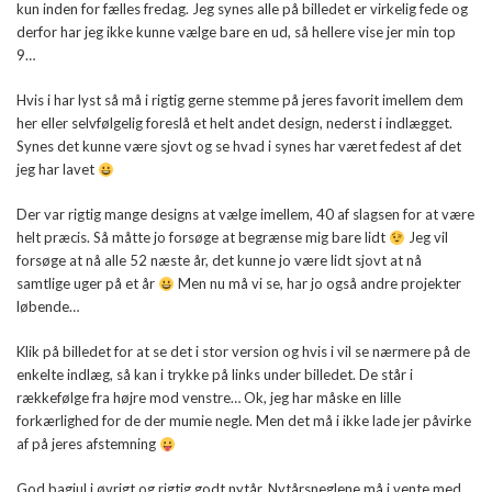
kun inden for fælles fredag. Jeg synes alle på billedet er virkelig fede og
derfor har jeg ikke kunne vælge bare en ud, så hellere vise jer min top
9…
Hvis i har lyst så må i rigtig gerne stemme på jeres favorit imellem dem
her eller selvfølgelig foreslå et helt andet design, nederst i indlægget.
Synes det kunne være sjovt og se hvad i synes har været fedest af det
jeg har lavet
Der var rigtig mange designs at vælge imellem, 40 af slagsen for at være
helt præcis. Så måtte jo forsøge at begrænse mig bare lidt
Jeg vil
forsøge at nå alle 52 næste år, det kunne jo være lidt sjovt at nå
samtlige uger på et år
Men nu må vi se, har jo også andre projekter
løbende…
Klik på billedet for at se det i stor version og hvis i vil se nærmere på de
enkelte indlæg, så kan i trykke på links under billedet. De står i
rækkefølge fra højre mod venstre… Ok, jeg har måske en lille
forkærlighed for de der mumie negle. Men det må i ikke lade jer påvirke
af på jeres afstemning
God bagjul i øvrigt og rigtig godt nytår. Nytårsneglene må i vente med