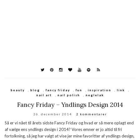
beauty
,
blog
,
fancy friday
,
fun
,
inspiration
,
link
,
nail art
,
nail polish
,
neglelak
Fancy Friday – Yndlings Design 2014
26. december 2014
2 kommentarer
Så er vi nået til årets sidste Fancy Friday og hvad er så mere oplagt end
af vælge ens yndlings design i 2014? Vores emner er jo altid til fri
fortolkning, så jeg har valgt at vise jer mine favoritter af yndlings design,