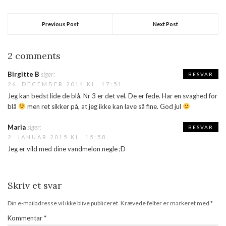
Previous Post
Next Post
2 comments
Birgitte B
siger:
BESVAR
26. DECEMBER 2014 KL. 17:51
Jeg kan bedst lide de blå. Nr 3 er det vel. De er fede. Har en svaghed for
blå
men ret sikker på, at jeg ikke kan lave så fine. God jul
Maria
siger:
BESVAR
2. JANUAR 2015 KL. 15:58
Jeg er vild med dine vandmelon negle ;D
Skriv et svar
Din e-mailadresse vil ikke blive publiceret.
Krævede felter er markeret med
*
Kommentar
*