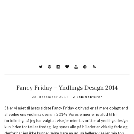
Fancy Friday – Yndlings Design 2014
26. december 2014
2 kommentarer
Så er vi nået til årets sidste Fancy Friday og hvad er så mere oplagt end
af vælge ens yndlings design i 2014? Vores emner er jo altid til fri
fortolkning, så jeg har valgt at vise jer mine favoritter af yndlings design,
kun inden for fælles fredag. Jeg synes alle på billedet er virkelig fede og
derfor har jeg ikke kunne vælge bare en ud, så hellere vise jer min top