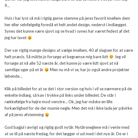
9…
Hvis i har lyst så må i rigtig gerne stemme på jeres favorit imellem dem
her eller selvfølgelig foreslå et helt andet design, nederst i indlægget.
Synes det kunne være sjovt og se hvad i synes har været fedest af det
jeg har lavet
Der var rigtig mange designs at vælge imellem, 40 af slagsen for at være
helt præcis. Så måtte jo forsøge at begrænse mig bare lidt
Jeg vil
forsøge at nå alle 52 næste år, det kunne jo være lidt sjovt at nå
samtlige uger på et år
Men nu må vi se, har jo også andre projekter
løbende…
Klik på billedet for at se det i stor version og hvis i vil se nærmere på de
enkelte indlæg, så kan i trykke på links under billedet. De står i
rækkefølge fra højre mod venstre… Ok, jeg har måske en lille
forkærlighed for de der mumie negle. Men det må i ikke lade jer påvirke
af på jeres afstemning
God bagjul i øvrigt og rigtig godt nytår. Nytårsneglene må i vente med
at se til på næste fredag, for det lægger vi ud med i det nye år. De er i