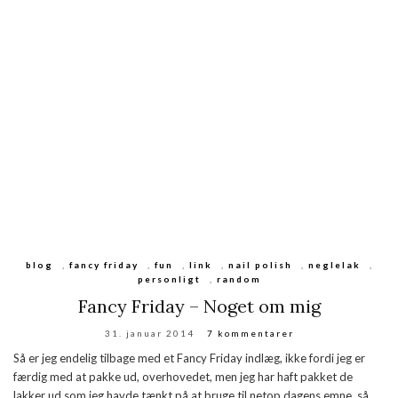
blog
,
fancy friday
,
fun
,
link
,
nail polish
,
neglelak
,
personligt
,
random
Fancy Friday – Noget om mig
31. januar 2014
7 kommentarer
Så er jeg endelig tilbage med et Fancy Friday indlæg, ikke fordi jeg er
færdig med at pakke ud, overhovedet, men jeg har haft pakket de
lakker ud som jeg havde tænkt på at bruge til netop dagens emne, så