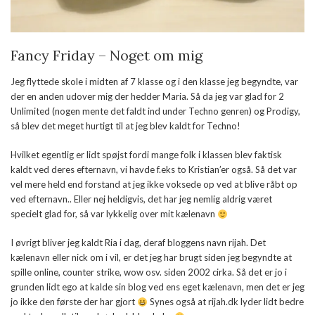
Fancy Friday – Noget om mig
Jeg flyttede skole i midten af 7 klasse og i den klasse jeg begyndte, var
der en anden udover mig der hedder Maria. Så da jeg var glad for 2
Unlimited (nogen mente det faldt ind under Techno genren) og Prodigy,
så blev det meget hurtigt til at jeg blev kaldt for Techno!
Hvilket egentlig er lidt spøjst fordi mange folk i klassen blev faktisk
kaldt ved deres efternavn, vi havde f.eks to Kristian’er også. Så det var
vel mere held end forstand at jeg ikke voksede op ved at blive råbt op
ved efternavn.. Eller nej heldigvis, det har jeg nemlig aldrig været
specielt glad for, så var lykkelig over mit kælenavn
I øvrigt bliver jeg kaldt Ria i dag, deraf bloggens navn rijah. Det
kælenavn eller nick om i vil, er det jeg har brugt siden jeg begyndte at
spille online, counter strike, wow osv. siden 2002 cirka. Så det er jo i
grunden lidt ego at kalde sin blog ved ens eget kælenavn, men det er jeg
jo ikke den første der har gjort
Synes også at rijah.dk lyder lidt bedre