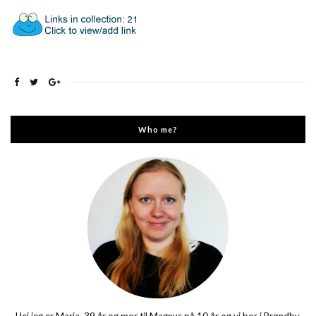
Who me?
Hej jeg er Maria, 39 år og mor til Magnus på 10 år og vi bor i Brøndby.