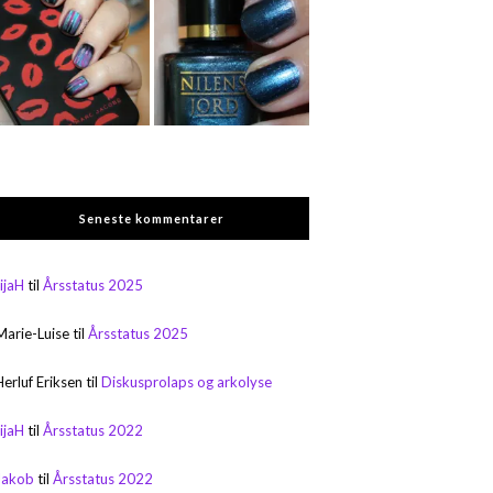
Seneste kommentarer
rijaH
til
Årsstatus 2025
Marie-Luise
til
Årsstatus 2025
Herluf Eriksen
til
Diskusprolaps og arkolyse
rijaH
til
Årsstatus 2022
Jakob
til
Årsstatus 2022