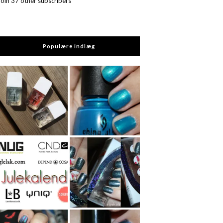
Join 37 other subscribers
Populære indlæg