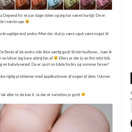
a Depend for et par dage siden og jeg har været hurtig! De er
ede i næste uge
orårsagtige end andre. Men der skal jo være også være noget til
 De fleste af de andre står ikke særlig godt til min hudtone… Især ik
en bliver jeg bare aldrig fan af
Ellers er der jo en fint mint blå,
 og en babylyserød. De er spot on både forårs og sommer farver!
e ikke rigtig problemer med applikationen af nogen af dem. Udover
lak eller to de kan li. Ja der er variation jo godt