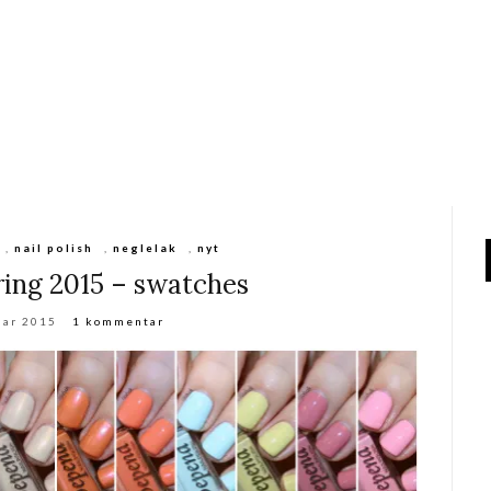
,
nail polish
,
neglelak
,
nyt
ing 2015 – swatches
uar 2015
1 kommentar