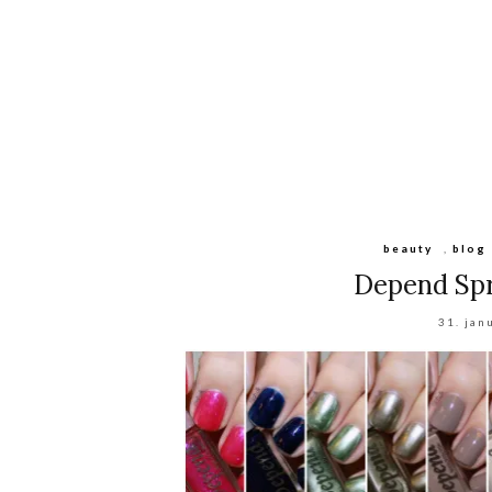
beauty
,
blog
Depend Spr
31. jan