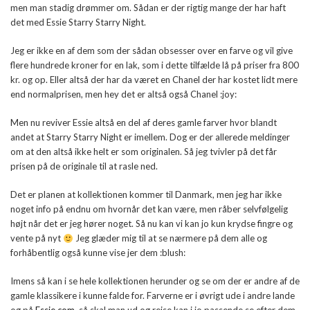
men man stadig drømmer om. Sådan er der rigtig mange der har haft
det med Essie Starry Starry Night.
Jeg er ikke en af dem som der sådan obsesser over en farve og vil give
flere hundrede kroner for en lak, som i dette tilfælde lå på priser fra 800
kr. og op. Eller altså der har da været en Chanel der har kostet lidt mere
end normalprisen, men hey det er altså også Chanel :joy:
Men nu reviver Essie altså en del af deres gamle farver hvor blandt
andet at Starry Starry Night er imellem. Dog er der allerede meldinger
om at den altså ikke helt er som originalen. Så jeg tvivler på det får
prisen på de originale til at rasle ned.
Det er planen at kollektionen kommer til Danmark, men jeg har ikke
noget info på endnu om hvornår det kan være, men råber selvfølgelig
højt når det er jeg hører noget. Så nu kan vi kan jo kun krydse fingre og
vente på nyt
Jeg glæder mig til at se nærmere på dem alle og
forhåbentlig også kunne vise jer dem :blush:
Imens så kan i se hele kollektionen herunder og se om der er andre af de
gamle klassikere i kunne falde for. Farverne er i øvrigt ude i andre lande