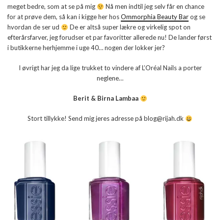
meget bedre, som at se på mig
Nå men indtil jeg selv får en chance
for at prøve dem, så kan i kigge her hos
Ommorphia Beauty Bar
og se
hvordan de ser ud
De er altså super lækre og virkelig spot on
efterårsfarver, jeg forudser et par favoritter allerede nu! De lander først
i butikkerne herhjemme i uge 40… nogen der lokker jer?
I øvrigt har jeg da lige trukket to vindere af L’Oréal Nails a porter
neglene…
Berit & Birna Lambaa
Stort tillykke! Send mig jeres adresse på blog@rijah.dk