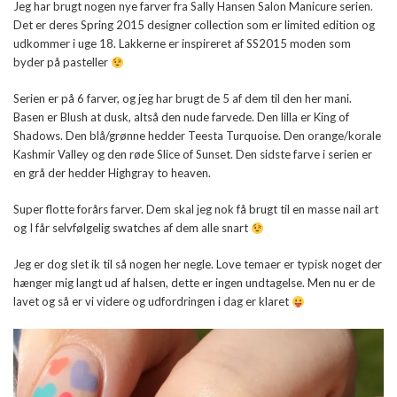
Jeg har brugt nogen nye farver fra Sally Hansen Salon Manicure serien.
Det er deres Spring 2015 designer collection som er limited edition og
udkommer i uge 18. Lakkerne er inspireret af SS2015 moden som
byder på pasteller
Serien er på 6 farver, og jeg har brugt de 5 af dem til den her mani.
Basen er Blush at dusk, altså den nude farvede. Den lilla er King of
Shadows. Den blå/grønne hedder Teesta Turquoise. Den orange/korale
Kashmir Valley og den røde Slice of Sunset. Den sidste farve i serien er
en grå der hedder Highgray to heaven.
Super flotte forårs farver. Dem skal jeg nok få brugt til en masse nail art
og I får selvfølgelig swatches af dem alle snart
Jeg er dog slet ik til så nogen her negle. Love temaer er typisk noget der
hænger mig langt ud af halsen, dette er ingen undtagelse. Men nu er de
lavet og så er vi videre og udfordringen i dag er klaret