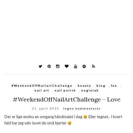
#WeekendOffNailartChallenge
,
beauty
,
blog
,
fun
,
nail art
,
nail polish
,
neglelak
#WeekendOffNailArtChallenge – Love
21. april 2015
Ingen kommentarer
Der er lige endnu en omgang håndmalet i dag
Eller tegnet.. I hvert
fald har jeg selv lavet de små hjerter