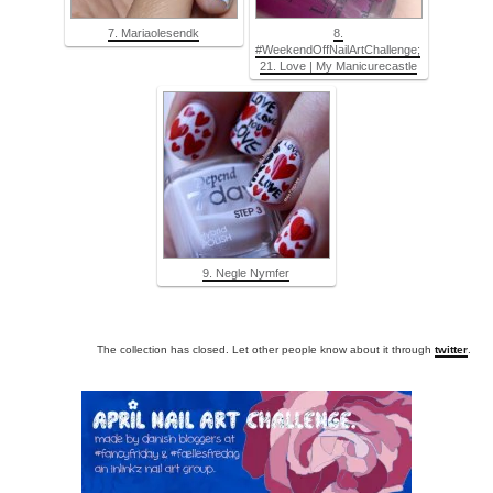
7. Mariaolesendk
8.
#WeekendOffNailArtChallenge;
21. Love | My Manicurecastle
9. Negle Nymfer
The collection has closed. Let other people know about it through
twitter
.