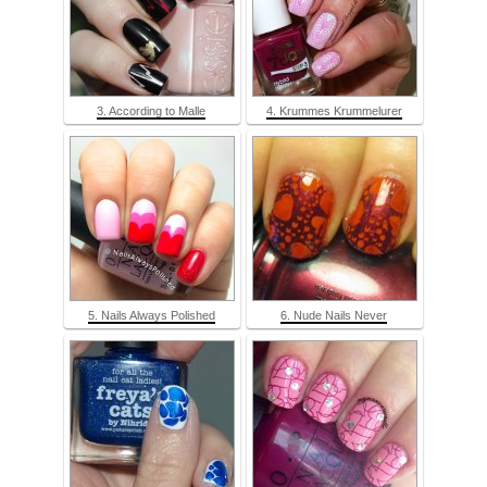
3. According to Malle
4. Krummes Krummelurer
5. Nails Always Polished
6. Nude Nails Never