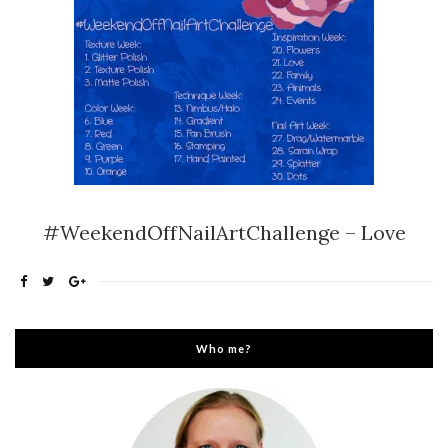
#WeekendOffNailArtChallenge – Love
Who me?