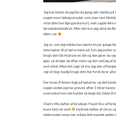
Jeg kan huske da jeg første gang selv stødte på 
nogen neon læbepomader, som man rent faktisk f
viste dem kun lige ganske kort, men sagde ikke
førstehåndsindtryk. Men det tror jeg altså de fle
ellers var
Jeg er, som jeg måske har nævnt et par gange før
mine læber til at tørre mere ud, hvis jeg putter 
brugt den blå Hydrate en del og den giver da ogs
igen, så skriger de efter mere og det ved jeg af b
ond cirkel. Med det sagt så tror jeg den vil fu
Jeg vil dog stadig bruge dem her fordi de er a
Der loves 8 timers fugt på læberne, og det holder 
nogen anden jeg har prøvet, efter 3 timer kunne 
overrasket hvis det holdte så langt tid, både til
Cherry Me dufter af kirsebær, Peach Kiss af fer
hvert fald ret sødt
Hydrate dufter af citron og
rigtig noget synes jeg, måske lidt mandel agtigt 