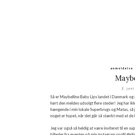
anmeldelse
Maybe
2. jun
Så er Maybelline Baby Lips landet i Danmark og de
hørt den meldes udsolgt flere steder! Jeg har ikk
hængende i min lokale Superbrugs og Matas, så j
noget er hypet, når det går så stærkt med at de 
Jeg var også så heldig at være inviteret til en s
billeder fra eventen på min instagram profil
@rij