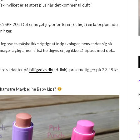
k, hvilket er et stort plus når det kommer til duft i
gså SPF 20 i. Det er noget jeg prioriterer ret højt i en læbepomade,
ninger.
Jeg synes måske ikke rigtigt at indpakningen henvender sig så
eenager agtigt, men altså heldigvis er jeg ikke så sippet med det…
dre varianter på
billigvoks.dk
(ad. link) priserne ligger på 29-49 kr.
g hamstre Maybelline Baby Lips?