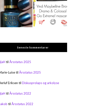
Seneste kommentarer
rijaH
til
Årsstatus 2025
Marie-Luise
til
Årsstatus 2025
Herluf Eriksen
til
Diskusprolaps og arkolyse
rijaH
til
Årsstatus 2022
Jakob
til
Årsstatus 2022