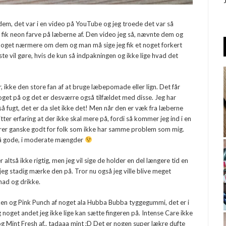
dem, det var i en video på YouTube og jeg troede det var så
ik neon farve på læberne af. Den video jeg så, nævnte dem og
 noget nærmere om dem og man må sige jeg fik et noget forkert
ste vil gøre, hvis de kun så indpakningen og ikke lige hvad det
, ikke den store fan af at bruge læbepomade eller lign. Det får
noget på og det er desværre også tilfældet med disse. Jeg har
å fugt, det er da slet ikke det! Men når den er væk fra læberne
itter erfaring at der ikke skal mere på, fordi så kommer jeg ind i en
ngerer ganske godt for folk som ikke har samme problem som mig.
ltså gode, i moderate mængder
altså ikke rigtig, men jeg vil sige de holder en del længere tid en
jeg stadig mærke den på. Tror nu også jeg ville blive meget
 mad og drikke.
sken og Pink Punch af noget ala Hubba Bubba tyggegummi, det er i
 noget andet jeg ikke lige kan sætte fingeren på. Intense Care ikke
og Mint Fresh af.. tadaaa mint ;D Det er nogen super lækre dufte