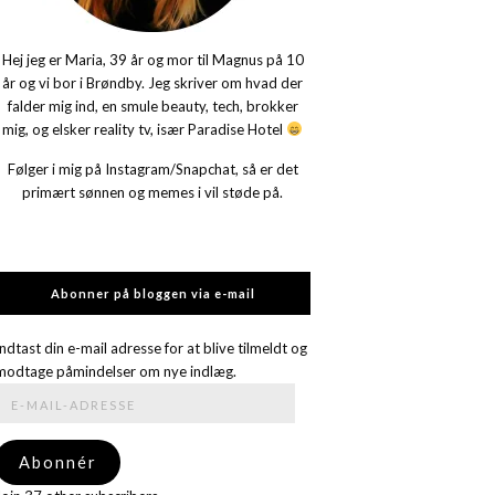
Hej jeg er Maria, 39 år og mor til Magnus på 10
år og vi bor i Brøndby. Jeg skriver om hvad der
falder mig ind, en smule beauty, tech, brokker
mig, og elsker reality tv, især Paradise Hotel
Følger i mig på Instagram/Snapchat, så er det
primært sønnen og memes i vil støde på.
Abonner på bloggen via e-mail
Indtast din e-mail adresse for at blive tilmeldt og
modtage påmindelser om nye indlæg.
E-
mail-
adresse
Abonnér