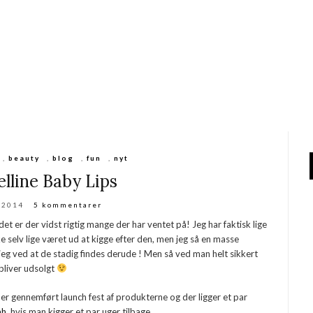
,
beauty
,
blog
,
fun
,
nyt
lline Baby Lips
i 2014
5 kommentarer
t er der vidst rigtig mange der har ventet på! Jeg har faktisk lige
e selv lige været ud at kigge efter den, men jeg så en masse
eg ved at de stadig findes derude ! Men så ved man helt sikkert
bliver udsolgt
uper gennemført launch fest af produkterne og der ligger et par
ah
, hvis man kigger et par uger tilbage.