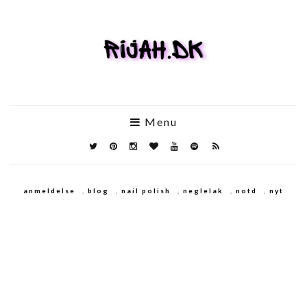
Menu
anmeldelse
,
blog
,
nail polish
,
neglelak
,
notd
,
nyt