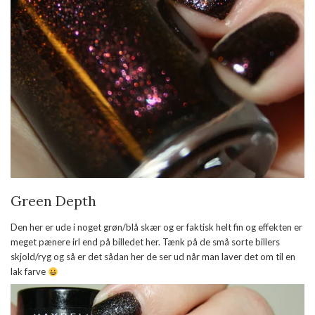
Green Depth
Den her er ude i noget grøn/blå skær og er faktisk helt fin og effekten er
meget pænere irl end på billedet her. Tænk på de små sorte billers
skjold/ryg og så er det sådan her de ser ud når man laver det om til en
lak farve