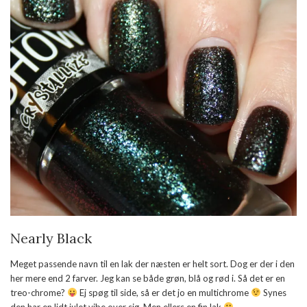
Nearly Black
Meget passende navn til en lak der næsten er helt sort. Dog er der i den
her mere end 2 farver. Jeg kan se både grøn, blå og rød i. Så det er en
treo-chrome?
Ej spøg til side, så er det jo en multichrome
Synes
den har en lidt julet vibe over sig. Men ellers en fin lak