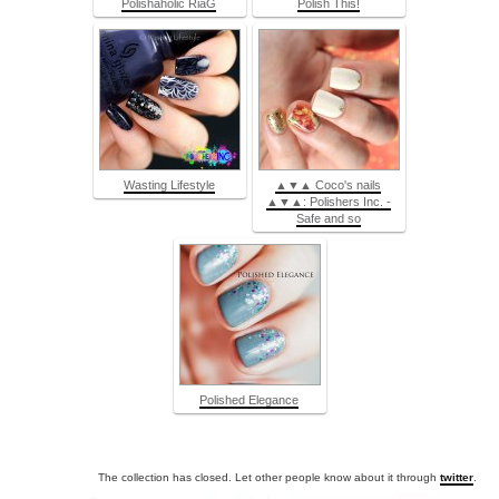
Polishaholic RiaG
Polish This!
Wasting Lifestyle
▲▼▲ Coco's nails
▲▼▲: Polishers Inc. -
Safe and so
Polished Elegance
The collection has closed. Let other people know about it through
twitter
.