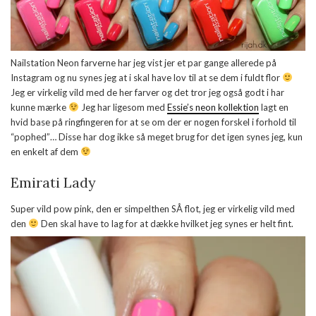
Nailstation Neon farverne har jeg vist jer et par gange allerede på
Instagram og nu synes jeg at i skal have lov til at se dem i fuldt flor
Jeg er virkelig vild med de her farver og det tror jeg også godt i har
kunne mærke
Jeg har ligesom med
Essie’s neon kollektion
lagt en
hvid base på ringfingeren for at se om der er nogen forskel i forhold til
“pophed”… Disse har dog ikke så meget brug for det igen synes jeg, kun
en enkelt af dem
Emirati Lady
Super vild pow pink, den er simpelthen SÅ flot, jeg er virkelig vild med
den
Den skal have to lag for at dække hvilket jeg synes er helt fint.