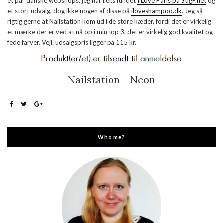
et par danske webshops, jeg har f.eks fundet
I Love Paris på StigP.net
og
et stort udvalg, dog ikke nogen af disse på
iloveshampoo.dk
. Jeg så
rigtig gerne at Nailstation kom ud i de store kæder, fordi det er virkelig
et mærke der er ved at nå op i min top 3, det er virkelig god kvalitet og
fede farver. Vejl. udsalgspris ligger på 115 kr.
Nailstation – Neon
Who me?