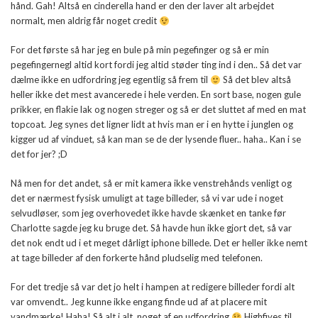
hånd. Gah! Altså en cinderella hand er den der laver alt arbejdet
normalt, men aldrig får noget credit
For det første så har jeg en bule på min pegefinger og så er min
pegefingernegl altid kort fordi jeg altid støder ting ind i den.. Så det var
dælme ikke en udfordring jeg egentlig så frem til
Så det blev altså
heller ikke det mest avancerede i hele verden. En sort base, nogen gule
prikker, en flakie lak og nogen streger og så er det sluttet af med en mat
topcoat. Jeg synes det ligner lidt at hvis man er i en hytte i junglen og
kigger ud af vinduet, så kan man se de der lysende fluer.. haha.. Kan i se
det for jer? ;D
Nå men for det andet, så er mit kamera ikke venstrehånds venligt og
det er nærmest fysisk umuligt at tage billeder, så vi var ude i noget
selvudløser, som jeg overhovedet ikke havde skænket en tanke før
Charlotte sagde jeg ku bruge det. Så havde hun ikke gjort det, så var
det nok endt ud i et meget dårligt iphone billede. Det er heller ikke nemt
at tage billeder af den forkerte hånd pludselig med telefonen.
For det tredje så var det jo helt i hampen at redigere billeder fordi alt
var omvendt.. Jeg kunne ikke engang finde ud af at placere mit
vandmærke! Haha! Så alt i alt, noget af en udfordring
Highfives til