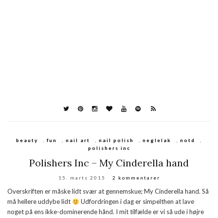
beauty
,
fun
,
nail art
,
nail polish
,
neglelak
,
notd
,
polishers inc
Polishers Inc – My Cinderella hand
15. marts 2015
2 kommentarer
Overskriften er måske lidt svær at gennemskue; My Cinderella hand. Så
må hellere uddybe lidt
Udfordringen i dag er simpelthen at lave
noget på ens ikke-dominerende hånd. I mit tilfælde er vi så ude i højre