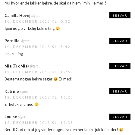
Nui hvor er de lakker lækre, de skal da hjem i min Helmer!!
Camilla Hovej
siger:
BESVAR
10. DECEMBER 2013 KL. 0:32
Igen nogle virkelig lækre ting
Pernille
siger:
BESVAR
10. DECEMBER 2013 KL. 8:42
Lækre ting
Mia (Frk Mia)
siger:
BESVAR
11. DECEMBER 2013 KL. 12:59
Bestemt nogen lækre sager
Er med!
Katrine
siger:
BESVAR
12. DECEMBER 2013 KL. 16:28
Er helt klart med
Louise
siger:
BESVAR
12. DECEMBER 2013 KL. 19:33
Ber til Gud om at jeg vinder noget fra den her lækre julekalender!