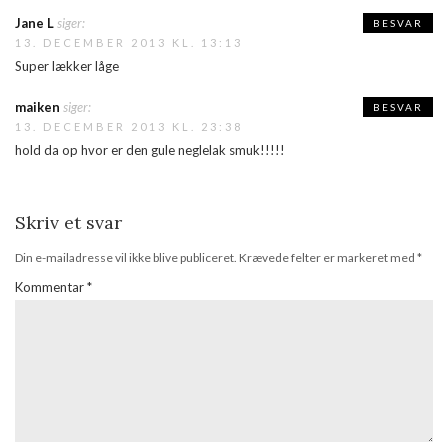
Jane L
siger:
BESVAR
13. DECEMBER 2013 KL. 13:13
Super lækker låge
maiken
siger:
BESVAR
13. DECEMBER 2013 KL. 23:38
hold da op hvor er den gule neglelak smuk!!!!!
Skriv et svar
Din e-mailadresse vil ikke blive publiceret.
Krævede felter er markeret med
*
Kommentar
*