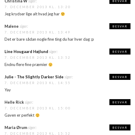
Christina W
siger:
BESVAR
7. DECEMBER 2013 KL. 13:20
Jeg krydser lige alt hvad jeg har
Malene
siger:
BESVAR
7. DECEMBER 2013 KL. 13:49
Det er bare sådan nogle fine ting du har hver dag :p
Line Hougaard Højlund
siger:
BESVAR
7. DECEMBER 2013 KL. 13:52
Endnu flere fine præmier
Julie - The Slightly Darker Side
siger:
BESVAR
7. DECEMBER 2013 KL. 14:55
Yay
Helle Rick
siger:
BESVAR
7. DECEMBER 2013 KL. 15:00
Gaven er perfekt
Maria Ørum
siger:
BESVAR
7. DECEMBER 2013 KL. 15:52