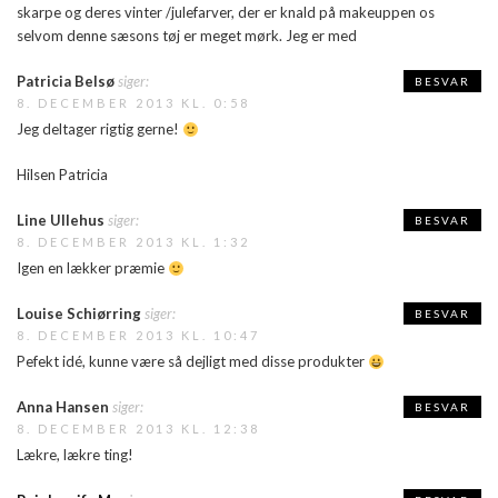
skarpe og deres vinter /julefarver, der er knald på makeuppen os
selvom denne sæsons tøj er meget mørk. Jeg er med
Patricia Belsø
siger:
BESVAR
8. DECEMBER 2013 KL. 0:58
Jeg deltager rigtig gerne!
Hilsen Patricia
Line Ullehus
siger:
BESVAR
8. DECEMBER 2013 KL. 1:32
Igen en lækker præmie
Louise Schiørring
siger:
BESVAR
8. DECEMBER 2013 KL. 10:47
Pefekt idé, kunne være så dejligt med disse produkter
Anna Hansen
siger:
BESVAR
8. DECEMBER 2013 KL. 12:38
Lækre, lækre ting!