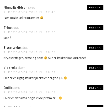
Ninna Eskildsen
siger:
BESVAR
7. DECEMBER 2013 KL. 17:43
Igen nogle lækre præmier
Trine
siger:
BESVAR
7. DECEMBER 2013 KL. 17:53
jaa<3
Sisse Lykke
siger:
BESVAR
7. DECEMBER 2013 KL. 18:06
Krydser fingre, arme og ben!
Super lækker konkurrence!
pia sroka
siger:
BESVAR
7. DECEMBER 2013 KL. 18:52
Det er en rigtig lækker julekalender,god jul.
Emilie
siger:
BESVAR
7. DECEMBER 2013 KL. 19:08
Hvor er det altså nogle vilde præmier!!