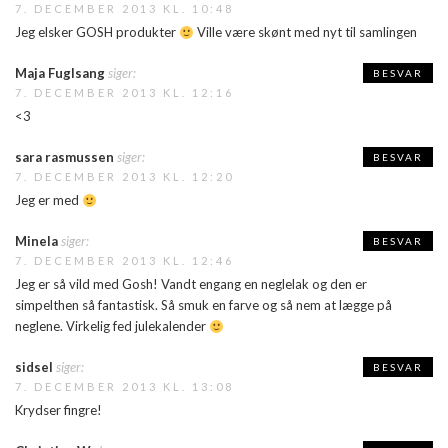
7. DECEMBER 2013 KL. 10:48
Jeg elsker GOSH produkter
Ville være skønt med nyt til samlingen
Maja Fuglsang
siger:
BESVAR
7. DECEMBER 2013 KL. 12:16
<3
sara rasmussen
siger:
BESVAR
7. DECEMBER 2013 KL. 12:20
Jeg er med
Minela
siger:
BESVAR
7. DECEMBER 2013 KL. 12:46
Jeg er så vild med Gosh! Vandt engang en neglelak og den er
simpelthen så fantastisk. Så smuk en farve og så nem at lægge på
neglene. Virkelig fed julekalender
sidsel
siger:
BESVAR
7. DECEMBER 2013 KL. 13:08
Krydser fingre!