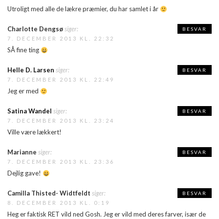
Utroligt med alle de lækre præmier, du har samlet i år
Charlotte Dengsø
siger:
BESVAR
7. DECEMBER 2013 KL. 22:32
SÅ fine ting
Helle D. Larsen
siger:
BESVAR
7. DECEMBER 2013 KL. 22:49
Jeg er med
Satina Wandel
siger:
BESVAR
7. DECEMBER 2013 KL. 23:24
Ville være lækkert!
Marianne
siger:
BESVAR
7. DECEMBER 2013 KL. 23:36
Dejlig gave!
Camilla Thisted- Widtfeldt
siger:
BESVAR
8. DECEMBER 2013 KL. 0:19
Heg er faktisk RET vild ned Gosh. Jeg er vild med deres farver, især de