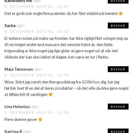
Rainbowify Me
siger:
BESVAR
8. DECEMBER 2013 KL. 12:47
Det er godt nok nogle fine præmier, du har fået stablet på benene
Sacha
siger:
BESVAR
8. DECEMBER 2013 KL. 13:22
Er lettere rusten på make-up fronten, har ikke rigtigt fået svinget mig op
til ret meget andet end mascara det seneste halve år, den fulde
krigsmaling er ikke noget jeg lige gider at gøre noget ud af, når det
vildeste der kan ske i løbet af dagen, kan være en tur i Netto.
Maja Tønnesen
siger:
BESVAR
8. DECEMBER 2013 KL. 14:38
Wow. Sidst jeg vandt den fine goodiebag fra GOSH hos dig, har jeg
faktisk tyet til en del af deres produkter – så det ville da ikke gøre noget
at tilføje lidt til samlingen
Lina Helenius
siger:
BESVAR
9. DECEMBER 2013 KL. 11:04
Flere skønne gaver
Katrine K
siger:
BESVAR