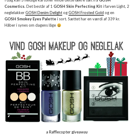
I dag kan 3 heldige kartofler vinde dette lækre sæt fra
GOSH
Cosmetics
. Det består af 1
GOSH Skin Perfecting Kit
i farven Light, 2
neglelakker
GOSH Denim Delight
og
GOSH Frosted Gold
og en
GOSH Smokey Eyes Palette
i sort. Sættet har en værdi af 339 kr.
Håber i synes om dagens låge
a Rafflecopter giveaway