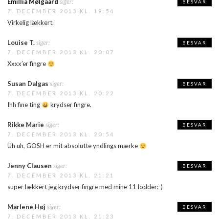
Emillia Mølgaard
siger:
BESVAR
7. DECEMBER 2013 KL. 19:54
Virkelig lækkert.
Louise T.
siger:
BESVAR
7. DECEMBER 2013 KL. 20:07
Xxxx’er fingre
Susan Dalgas
siger:
BESVAR
7. DECEMBER 2013 KL. 20:22
Ihh fine ting
krydser fingre.
Rikke Marie
siger:
BESVAR
7. DECEMBER 2013 KL. 20:54
Uh uh, GOSH er mit absolutte yndlings mærke
Jenny Clausen
siger:
BESVAR
7. DECEMBER 2013 KL. 21:21
super lækkert jeg krydser fingre med mine 11 lodder:-)
Marlene Høj
siger:
BESVAR
7. DECEMBER 2013 KL. 21:23