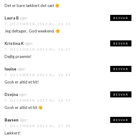
Det er bare lækkert det sæt
Laura B
siger:
BESVAR
7. DECEMBER 2013 KL. 16:33
Jeg deltager.. God weekend.
Kristina K
siger:
BESVAR
7. DECEMBER 2013 KL. 16:37
Dejlig praemie!
louise
siger:
BESVAR
7. DECEMBER 2013 KL. 16:49
Gosh er altid et hit!
Dzejna
siger:
BESVAR
7. DECEMBER 2013 KL. 16:55
Gosh er altid et hit
Baysen
siger:
BESVAR
7. DECEMBER 2013 KL. 17:39
Lækkert!