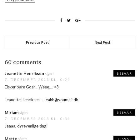
Previous Post
Next Post
60 comments
Jeanette Henriksen
siger:
BESVAR
7. DECEMBER 2013 KL. 0:24
Elsker bare Gosh.. Weee…. <3
Jeanette Henriksen –
Jeakh@youmail.dk
Miriam
siger:
BESVAR
7. DECEMBER 2013 KL. 0:34
Jaaaa, dyrevenlige ting!
Mette
siger:
BESVAR