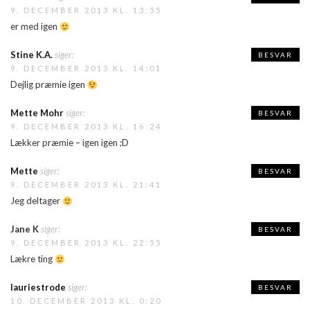
9. DECEMBER 2013 KL. 13:55
er med igen
Stine K.A.
siger:
BESVAR
9. DECEMBER 2013 KL. 14:01
Dejlig præmie igen
Mette Mohr
siger:
BESVAR
9. DECEMBER 2013 KL. 16:24
Lækker præmie – igen igen ;D
Mette
siger:
BESVAR
9. DECEMBER 2013 KL. 21:41
Jeg deltager
Jane K
siger:
BESVAR
9. DECEMBER 2013 KL. 22:55
Lækre ting
lauriestrode
siger:
BESVAR
10. DECEMBER 2013 KL. 0:20