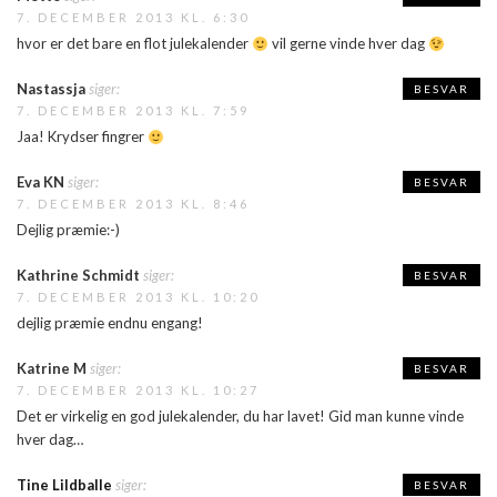
7. DECEMBER 2013 KL. 6:30
hvor er det bare en flot julekalender
vil gerne vinde hver dag
Nastassja
siger:
BESVAR
7. DECEMBER 2013 KL. 7:59
Jaa! Krydser fingrer
Eva KN
siger:
BESVAR
7. DECEMBER 2013 KL. 8:46
Dejlig præmie:-)
Kathrine Schmidt
siger:
BESVAR
7. DECEMBER 2013 KL. 10:20
dejlig præmie endnu engang!
Katrine M
siger:
BESVAR
7. DECEMBER 2013 KL. 10:27
Det er virkelig en god julekalender, du har lavet! Gid man kunne vinde
hver dag…
Tine Lildballe
siger:
BESVAR