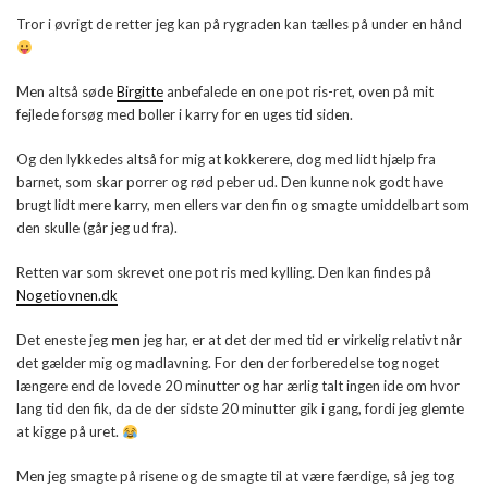
Tror i øvrigt de retter jeg kan på rygraden kan tælles på under en hånd
Men altså søde
Birgitte
anbefalede en one pot ris-ret, oven på mit
fejlede forsøg med boller i karry for en uges tid siden.
Og den lykkedes altså for mig at kokkerere, dog med lidt hjælp fra
barnet, som skar porrer og rød peber ud. Den kunne nok godt have
brugt lidt mere karry, men ellers var den fin og smagte umiddelbart som
den skulle (går jeg ud fra).
Retten var som skrevet one pot ris med kylling. Den kan findes på
Nogetiovnen.dk
Det eneste jeg
men
jeg har, er at det der med tid er virkelig relativt når
det gælder mig og madlavning. For den der forberedelse tog noget
længere end de lovede 20 minutter og har ærlig talt ingen ide om hvor
lang tid den fik, da de der sidste 20 minutter gik i gang, fordi jeg glemte
at kigge på uret.
Men jeg smagte på risene og de smagte til at være færdige, så jeg tog