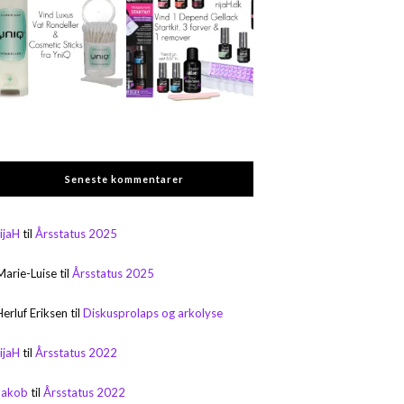
Seneste kommentarer
rijaH
til
Årsstatus 2025
Marie-Luise
til
Årsstatus 2025
Herluf Eriksen
til
Diskusprolaps og arkolyse
rijaH
til
Årsstatus 2022
Jakob
til
Årsstatus 2022