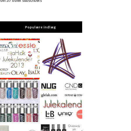
Join 37 other subscribers
Populære indlæg