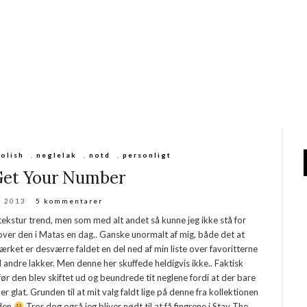
polish
,
neglelak
,
notd
,
personligt
Get Your Number
i 2013
5 kommentarer
ekstur trend, men som med alt andet så kunne jeg ikke stå for
 over den i Matas en dag.. Ganske unormalt af mig, både det at
ærket er desværre faldet en del ned af min liste over favoritterne
il andre lakker. Men denne her skuffede heldigvis ikke.. Faktisk
r den blev skiftet ud og beundrede tit neglene fordi at der bare
er glat. Grunden til at mit valg faldt lige på denne fra kollektionen
 den
Tror dog også jeg bliver nødt til at få fingrene i Stay The