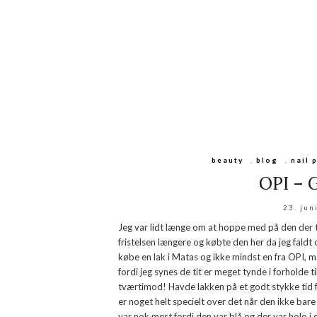
beauty
,
blog
,
nail 
OPI – 
23. jun
Jeg var lidt længe om at hoppe med på den der t
fristelsen længere og købte den her da jeg faldt
købe en lak i Matas og ikke mindst en fra OPI, m
fordi jeg synes de tit er meget tynde i forholde t
tværtimod! Havde lakken på et godt stykke tid fø
er noget helt specielt over det når den ikke bare 
var nok mest fordi den var blå og der var holo i