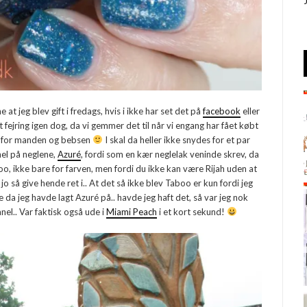
at jeg blev gift i fredags, hvis i ikke har set det på
facebook
eller
 fejring igen dog, da vi gemmer det til når vi engang har fået købt
n, for manden og bebsen
I skal da heller ikke snydes for et par
nel på neglene,
Azuré
, fordi som en kær neglelak veninde skrev, da
boo, ikke bare for farven, men fordi du ikke kan være Rijah uden at
jo så give hende ret i.. At det så ikke blev Taboo er kun fordi jeg
 da jeg havde lagt Azuré på.. havde jeg haft det, så var jeg nok
nel.. Var faktisk også ude i
Miami Peach
i et kort sekund!