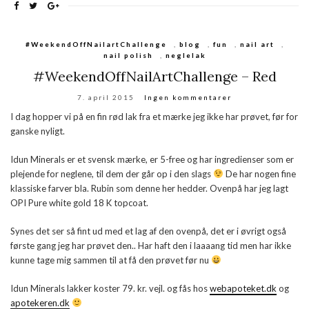
#WeekendOffNailartChallenge
,
blog
,
fun
,
nail art
,
nail polish
,
neglelak
#WeekendOffNailArtChallenge – Red
7. april 2015
Ingen kommentarer
I dag hopper vi på en fin rød lak fra et mærke jeg ikke har prøvet, før for
ganske nyligt.
Idun Minerals er et svensk mærke, er 5-free og har ingredienser som er
plejende for neglene, til dem der går op i den slags
De har nogen fine
klassiske farver bla. Rubin som denne her hedder. Ovenpå har jeg lagt
OPI Pure white gold 18 K topcoat.
Synes det ser så fint ud med et lag af den ovenpå, det er i øvrigt også
første gang jeg har prøvet den.. Har haft den i laaaang tid men har ikke
kunne tage mig sammen til at få den prøvet før nu
Idun Minerals lakker koster 79. kr. vejl. og fås hos
webapoteket.dk
og
apotekeren.dk