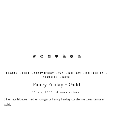
beauty
,
blog
,
fancy friday
,
fun
,
nail art
,
nail polish
,
neglelak
,
notd
Fancy Friday – Guld
15. maj 2015
4 kommentarer
Så er jeg tilbage med en omgang Fancy Friday og denne uges tema er
guld.