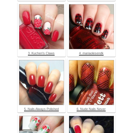
3. Kuchen's Claws
4. mariaolesendk
5. Nails Always Polished
6. Nude Nails Never