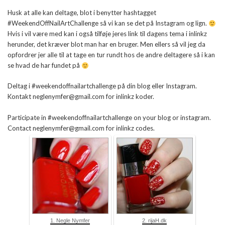
Husk at alle kan deltage, blot i benytter hashtagget
#WeekendOffNailArtChallenge så vi kan se det på Instagram og lign.
Hvis i vil være med kan i også tilføje jeres link til dagens tema i inlinkz
herunder, det kræver blot man har en bruger. Men ellers så vil jeg da
opfordrer jer alle til at tage en tur rundt hos de andre deltagere så i kan
se hvad de har fundet på
Deltag i #weekendoffnailartchallenge på din blog eller Instagram.
Kontakt neglenymfer@gmail.com for inlinkz koder.
Participate in #weekendoffnailartchallenge on your blog or instagram.
Contact neglenymfer@gmail.com for inlinkz codes.
1. Negle Nymfer
2. rijaH.dk