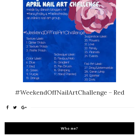
#WeekendOffNailArtChallenge – Red
Who me?