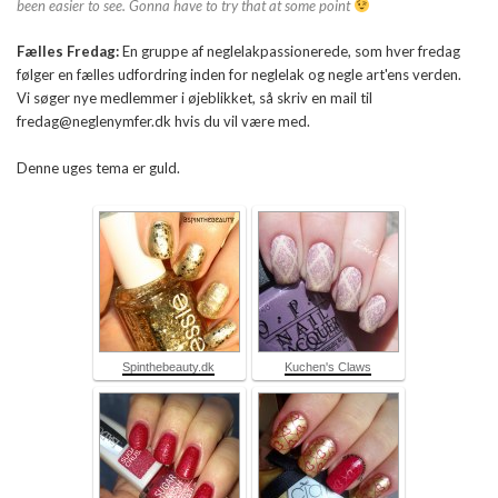
been easier to see. Gonna have to try that at some point
Fælles Fredag:
En gruppe af neglelakpassionerede, som hver fredag
følger en fælles udfordring inden for neglelak og negle art'ens verden.
Vi søger nye medlemmer i øjeblikket, så skriv en mail til
fredag@neglenymfer.dk hvis du vil være med.
Denne uges tema er guld.
Spinthebeauty.dk
Kuchen's Claws