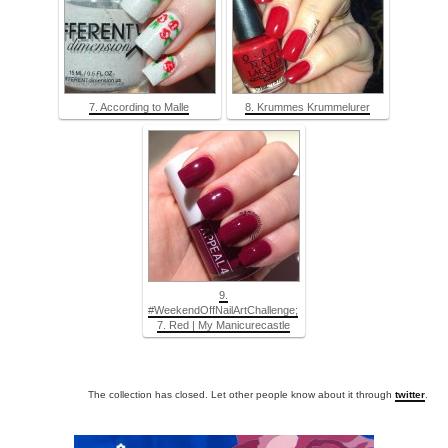
7. According to Malle
8. Krummes Krummelurer
9.
#WeekendOffNailArtChallenge;
7. Red | My Manicurecastle
The collection has closed. Let other people know about it through
twitter
.