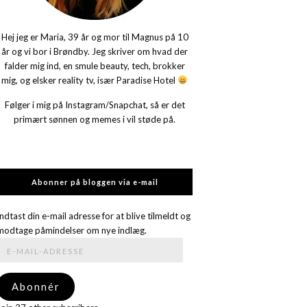
Hej jeg er Maria, 39 år og mor til Magnus på 10
år og vi bor i Brøndby. Jeg skriver om hvad der
falder mig ind, en smule beauty, tech, brokker
mig, og elsker reality tv, især Paradise Hotel
Følger i mig på Instagram/Snapchat, så er det
primært sønnen og memes i vil støde på.
Abonner på bloggen via e-mail
Indtast din e-mail adresse for at blive tilmeldt og
modtage påmindelser om nye indlæg.
E-
mail-
adresse
Abonnér