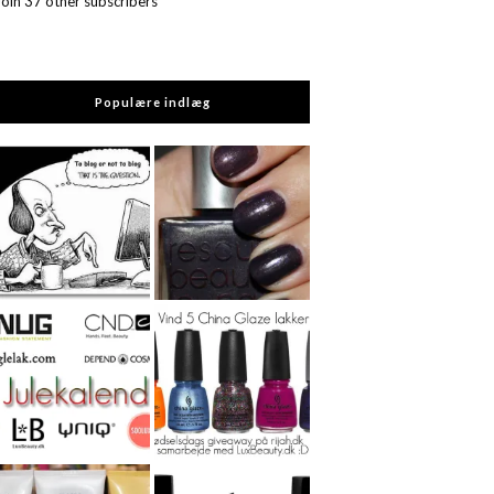
Join 37 other subscribers
Populære indlæg