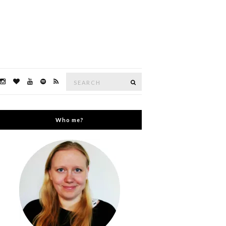
Search
Search
for:
Who me?