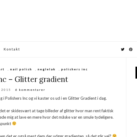
Kontakt
art
,
nail polish
,
neglelak
,
polishers inc
nc – Glitter gradient
j 2015
6 kommentarer
 i Polishers Inc og vi kaster os ud i en Glitter Gradient i dag.
et er skidesvært at tage billeder af glitter hvor man rent faktisk
ttede mig at lave en mere hvor det måske var en smule tydeligere.
idspunkt
 men det er også mest dem der udgør gradienten, så det går vel?