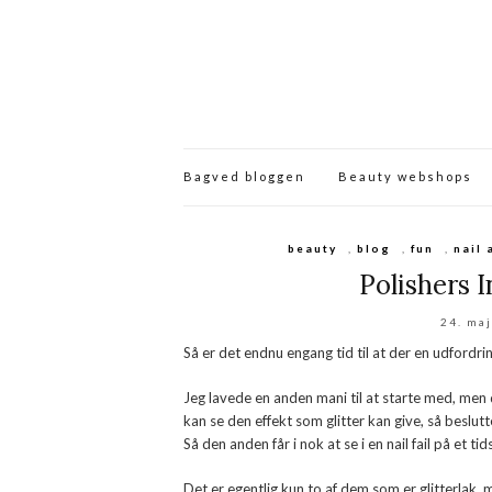
Bagved bloggen
Beauty webshops
beauty
,
blog
,
fun
,
nail 
Polishers I
24. ma
Så er det endnu engang tid til at der en udfordring
Jeg lavede en anden mani til at starte med, men d
kan se den effekt som glitter kan give, så beslu
Så den anden får i nok at se i en nail fail på et t
Det er egentlig kun to af dem som er glitterlak,