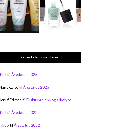
Seneste kommentarer
rijaH
til
Årsstatus 2025
Marie-Luise
til
Årsstatus 2025
Herluf Eriksen
til
Diskusprolaps og arkolyse
rijaH
til
Årsstatus 2022
Jakob
til
Årsstatus 2022