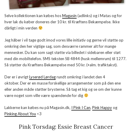
Selve kollektionen kan købes hos
Magasin
(adlinks) og i Matas og for
hver lak du køber doneres der 10 kr. til Kræftens Bekæmpelse. Ikke
dårligt i min verden
Jeg håber i vil tage godt imod vores lille initiativ og gerne vil støtte op
omkring den her vigtige sag, som desværre rammer alt for mange
mennesker. Du kan som sagt støtte via billedet i sidebaren eller støt
med din mobiltelefon. SMS teksten
SB 4844
(husk mellemrum) til
1277
.
Så støtter du Kræftens Bekæmpelse med
50 kr
. (+alm. trafiktakst).
Der er i øvrigt
Lyserød Lørdag
rundt omkring i landet den 4
oktober. Der er en masse forskellige arrangementer som på den ene
eller anden måde støtter brysterne. Så tag et kig og se om der kunne
være noget som ville være spændende for dig
Lakkerne kan købes nu på Magasin.dk,
I Pink I Can
,
Pink Happy
og
Pinking About You
<3
Pink Torsdag: Essie Breast Cancer