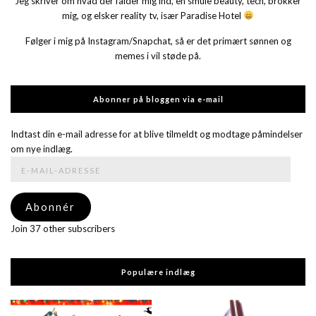
Jeg skriver om hvad der falder mig ind, en smule beauty, tech, brokker
mig, og elsker reality tv, især Paradise Hotel
Følger i mig på Instagram/Snapchat, så er det primært sønnen og
memes i vil støde på.
Abonner på bloggen via e-mail
Indtast din e-mail adresse for at blive tilmeldt og modtage påmindelser
om nye indlæg.
E-
mail-
adresse
Abonnér
Join 37 other subscribers
Populære indlæg