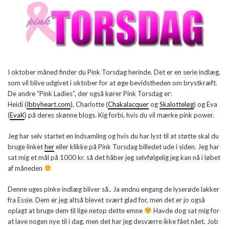
I oktober måned finder du Pink Torsdag herinde. Det er en serie indlæg,
som vil blive udgivet i oktober for at øge bevidstheden om brystkræft.
De andre “Pink Ladies”, der også kører Pink Torsdag er:
Heidi (
Ibbyheart.com
), Charlotte (
Chakalacquer
og
Skalotteløg
) og Eva
(
EvaK
) på deres skønne blogs. Kig forbi, hvis du vil mærke pink power.
Jeg har selv startet en indsamling og hvis du har lyst til at støtte skal du
bruge linket
her
eller klikke på Pink Torsdag billedet ude i siden. Jeg har
sat mig et mål på 1000 kr. så det håber jeg selvfølgelig jeg kan nå i løbet
af måneden
Denne uges pinke indlæg bliver så.. Ja endnu engang de lyserøde lakker
fra Essie. Dem er jeg altså blevet svært glad for, men det er jo også
oplagt at bruge dem til lige netop dette emne
Havde dog sat mig for
at lave nogen nye til i dag, men det har jeg desværre ikke fået nået. Job