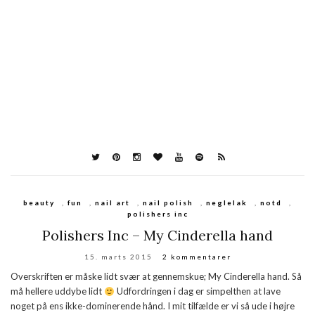
beauty
,
fun
,
nail art
,
nail polish
,
neglelak
,
notd
,
polishers inc
Polishers Inc – My Cinderella hand
15. marts 2015
2 kommentarer
Overskriften er måske lidt svær at gennemskue; My Cinderella hand. Så
må hellere uddybe lidt
Udfordringen i dag er simpelthen at lave
noget på ens ikke-dominerende hånd. I mit tilfælde er vi så ude i højre