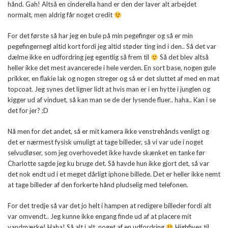
hånd. Gah! Altså en cinderella hand er den der laver alt arbejdet
normalt, men aldrig får noget credit
For det første så har jeg en bule på min pegefinger og så er min
pegefingernegl altid kort fordi jeg altid støder ting ind i den.. Så det var
dælme ikke en udfordring jeg egentlig så frem til
Så det blev altså
heller ikke det mest avancerede i hele verden. En sort base, nogen gule
prikker, en flakie lak og nogen streger og så er det sluttet af med en mat
topcoat. Jeg synes det ligner lidt at hvis man er i en hytte i junglen og
kigger ud af vinduet, så kan man se de der lysende fluer.. haha.. Kan i se
det for jer? ;D
Nå men for det andet, så er mit kamera ikke venstrehånds venligt og
det er nærmest fysisk umuligt at tage billeder, så vi var ude i noget
selvudløser, som jeg overhovedet ikke havde skænket en tanke før
Charlotte sagde jeg ku bruge det. Så havde hun ikke gjort det, så var
det nok endt ud i et meget dårligt iphone billede. Det er heller ikke nemt
at tage billeder af den forkerte hånd pludselig med telefonen.
For det tredje så var det jo helt i hampen at redigere billeder fordi alt
var omvendt.. Jeg kunne ikke engang finde ud af at placere mit
vandmærke! Haha! Så alt i alt, noget af en udfordring
Highfives til