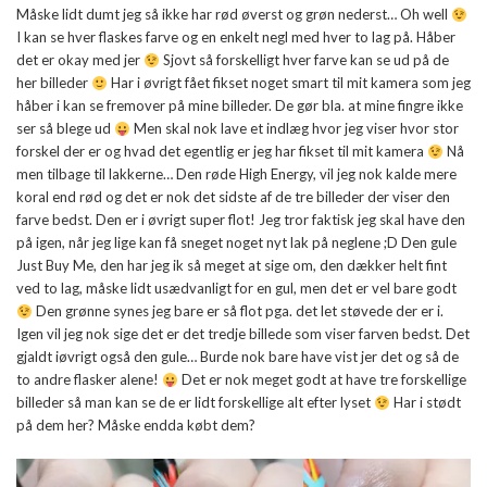
Måske lidt dumt jeg så ikke har rød øverst og grøn nederst… Oh well
I kan se hver flaskes farve og en enkelt negl med hver to lag på. Håber
det er okay med jer
Sjovt så forskelligt hver farve kan se ud på de
her billeder
Har i øvrigt fået fikset noget smart til mit kamera som jeg
håber i kan se fremover på mine billeder. De gør bla. at mine fingre ikke
ser så blege ud
Men skal nok lave et indlæg hvor jeg viser hvor stor
forskel der er og hvad det egentlig er jeg har fikset til mit kamera
Nå
men tilbage til lakkerne… Den røde High Energy, vil jeg nok kalde mere
koral end rød og det er nok det sidste af de tre billeder der viser den
farve bedst. Den er i øvrigt super flot! Jeg tror faktisk jeg skal have den
på igen, når jeg lige kan få sneget noget nyt lak på neglene ;D Den gule
Just Buy Me, den har jeg ik så meget at sige om, den dækker helt fint
ved to lag, måske lidt usædvanligt for en gul, men det er vel bare godt
Den grønne synes jeg bare er så flot pga. det let støvede der er i.
Igen vil jeg nok sige det er det tredje billede som viser farven bedst. Det
gjaldt iøvrigt også den gule… Burde nok bare have vist jer det og så de
to andre flasker alene!
Det er nok meget godt at have tre forskellige
billeder så man kan se de er lidt forskellige alt efter lyset
Har i stødt
på dem her? Måske endda købt dem?