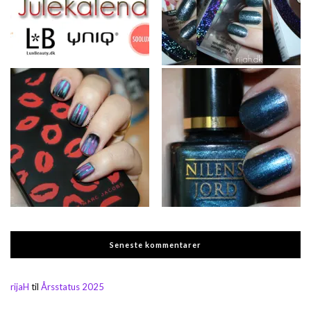
Seneste kommentarer
rijaH
til
Årsstatus 2025