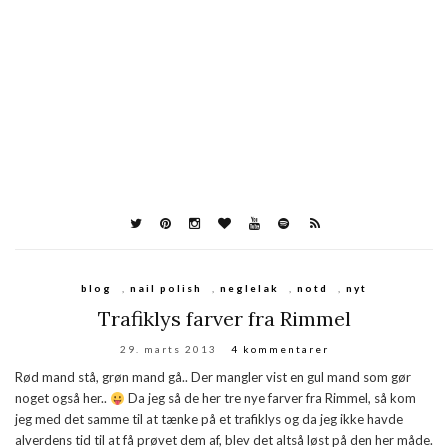
blog
,
nail polish
,
neglelak
,
notd
,
nyt
Trafiklys farver fra Rimmel
29. marts 2013
4 kommentarer
Rød mand stå, grøn mand gå.. Der mangler vist en gul mand som gør
noget også her..
Da jeg så de her tre nye farver fra Rimmel, så kom
jeg med det samme til at tænke på et trafiklys og da jeg ikke havde
alverdens tid til at få prøvet dem af, blev det altså løst på den her måde.