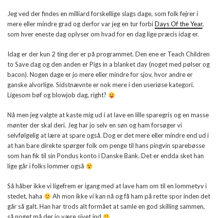
Jeg ved der findes en milliard forskellige slags dage, som folk fejrer i
mere eller mindre grad og derfor var jeg en tur forbi
Days Of the Year
,
som hver eneste dag oplyser om hvad for en dag lige præcis idag er.
Idag er der kun 2 ting der er på programmet. Den ene er Teach Children
to Save dag og den anden er Pigs in a blanket day (noget med pølser og
bacon). Nogen dage er jo mere eller mindre for sjov, hvor andre er
ganske alvorlige. Sidstnævnte er nok mere i den useriøse kategori.
Ligesom bøf og blowjob dag, right?
Nå men jeg valgte at kaste mig ud i at lave en lille sparegris og en masse
mønter der skal deri. Jeg har jo selv en søn og ham forsøger vi
selvfølgelig at lære at spare også. Dog er det mere eller mindre end ud i
at han bare direkte spørger folk om penge til hans pingvin sparebøsse
som han fik til sin Pondus konto i Danske Bank. Det er endda sket han
lige går i folks lommer også
Så håber ikke vi ligefrem er igang med at lave ham om til en lommetyv i
stedet, haha
Ah mon ikke vi kan nå og få ham på rette spor inden det
går så galt. Han har trods alt formået at samle en god skilling sammen,
så noget må der jo være sivet ind