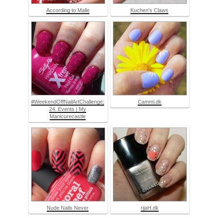
According to Malle
Kuchen's Claws
#WeekendOffNailArtChallenge;
Cammi.dk
24. Events | My
Manicurecastle
Nude Nails Never
rijaH.dk