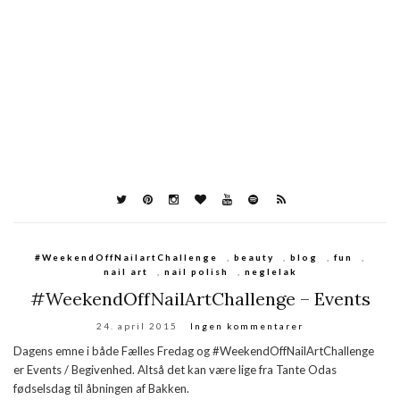
#WeekendOffNailartChallenge
,
beauty
,
blog
,
fun
,
nail art
,
nail polish
,
neglelak
#WeekendOffNailArtChallenge – Events
24. april 2015
Ingen kommentarer
Dagens emne i både Fælles Fredag og #WeekendOffNailArtChallenge
er Events / Begivenhed. Altså det kan være lige fra Tante Odas
fødselsdag til åbningen af Bakken.