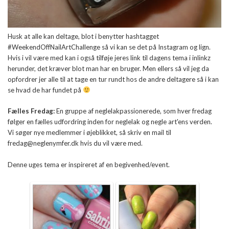
Husk at alle kan deltage, blot i benytter hashtagget
#WeekendOffNailArtChallenge så vi kan se det på Instagram og lign.
Hvis i vil være med kan i også tilføje jeres link til dagens tema i inlinkz
herunder, det kræver blot man har en bruger. Men ellers så vil jeg da
opfordrer jer alle til at tage en tur rundt hos de andre deltagere så i kan
se hvad de har fundet på
Fælles Fredag:
En gruppe af neglelakpassionerede, som hver fredag
følger en fælles udfordring inden for neglelak og negle art'ens verden.
Vi søger nye medlemmer i øjeblikket, så skriv en mail til
fredag@neglenymfer.dk hvis du vil være med.
Denne uges tema er inspireret af en begivenhed/event.