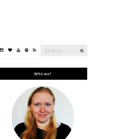
Search
Search
for:
Who me?