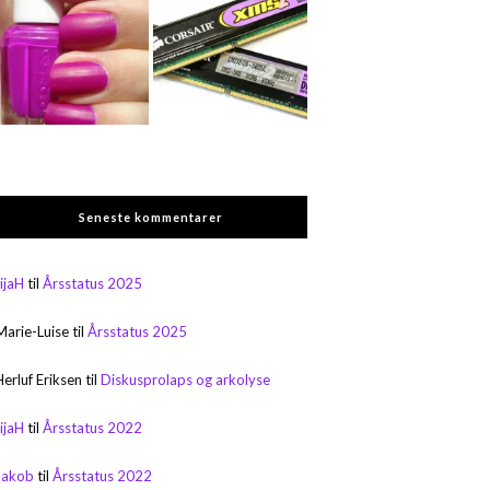
Seneste kommentarer
rijaH
til
Årsstatus 2025
Marie-Luise
til
Årsstatus 2025
Herluf Eriksen
til
Diskusprolaps og arkolyse
rijaH
til
Årsstatus 2022
Jakob
til
Årsstatus 2022