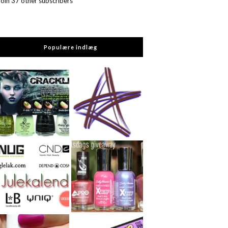
Join 37 other subscribers
Populære indlæg