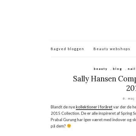
Bagved bloggen
Beauty webshops
beauty
,
blog
,
nail
Sally Hansen Comp
20
6. maj
Blandt de nye
kollektioner i foråret
var der de he
2015 Collection. De er alle inspireret af Spri
Prabal Gurung har igen været med indover og skab
på dem?