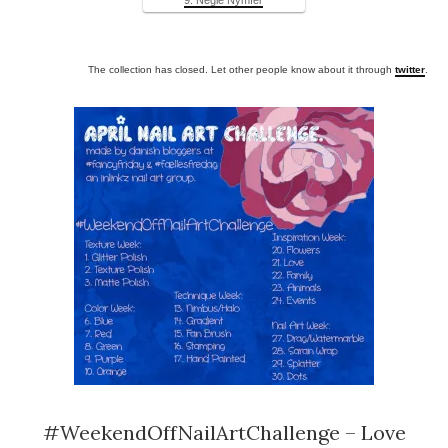
9. Negle Nymfer
The collection has closed. Let other people know about it through
twitter
.
#WeekendOffNailArtChallenge – Love