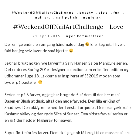
#WeekendOffNailartChallenge
,
beauty
,
blog
,
fun
,
nail art
,
nail polish
,
neglelak
#WeekendOffNailArtChallenge – Love
21. april 2015
Ingen kommentarer
Der er lige endnu en omgang håndmalet i dag
Eller tegnet.. I hvert
fald har jeg selv lavet de små hjerter
Jeg har brugt nogen nye farver fra Sally Hansen Salon Manicure serien.
Det er deres Spring 2015 designer collection som er limited edition og
udkommer i uge 18. Lakkerne er inspireret af SS2015 moden som
byder på pasteller
Serien er på 6 farver, og jeg har brugt de 5 af dem til den her mani.
Basen er Blush at dusk, altså den nude farvede. Den lilla er King of
Shadows. Den blå/grønne hedder Teesta Turquoise. Den orange/korale
Kashmir Valley og den røde Slice of Sunset. Den sidste farve i serien er
en grå der hedder Highgray to heaven.
Super flotte forårs farver. Dem skal jeg nok få brugt til en masse nail art