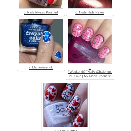
5. Nails Always Polished
6. Nude Nails Never
7. Mariaolesendk
8.
#WeekendOffNailArtChallenge;
21. Love | My Manicurecastle