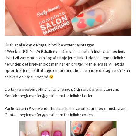
Husk at alle kan deltage, blot i benytter hashtagget
#WeekendOffNailArtChallenge så vi kan se det på Instagram og lign.
Hvis i vil være med kan i også tilføje jeres link til dagens tema i inlinkz
herunder, det kræver blot man har en bruger. Men ellers så vil jeg da
opfordrer jer alle til at tage en tur rundt hos de andre deltagere så i kan
se hvad de har fundet på
Deltag i #weekendoffnailartchallenge på din blog eller Instagram.
Kontakt neglenymfer@gmail.com for inlinkz koder.
Participate in #weekendoffnailartchallenge on your blog or instagram.
Contact neglenymfer@gmail.com for inlinkz codes.