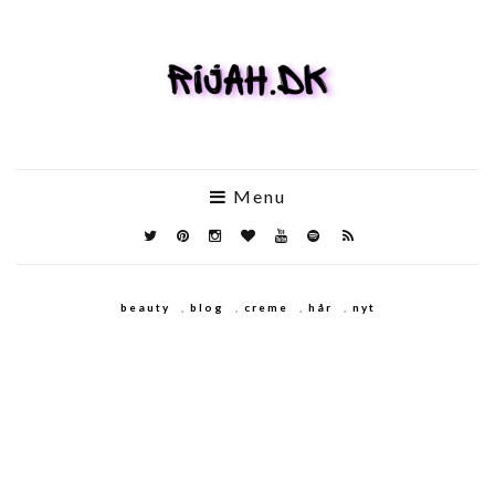
Menu
beauty
,
blog
,
creme
,
hår
,
nyt