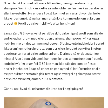
Nu er der så kommet lidt mere til familien, nemlig deodorant og
shampoo. Som i nok kan gætte så indeholder serien hverken parabener
eller farvestoffer. Nu er der så også kommet en variant hvor der heller
ikke er parfume i, så nu kan man altså ikke komme udenom at få dem
prøvet
Fordi de virker heldigvis efter hensigten!
Sanex Zero% Showergel til sensitive skin, virker ligeså godt som alle de
andre jeg har brugt med eller uden parfume, shampooen virker også
godt for mig og det samme med deo’en. Sidstnævnte indeholder i øvrigt
ikke aluminum chlorohydrate, som der ellers hyppigt benyttes i netop
deodoranter for at virke antiperspirant. Derimod så er det naturlige
mineral Alun i, som vidst nok har nogenlunden samme funktion (ret mig
endelig hvis jeg tager fejl :)) Så kan man ikke tåle det som de fleste
deo’er indeholder i dag, så er her en god nyhed til jer! Desuden er alle
tre produkter dermatologisk testet og showergel og shampoo bærer
det europæiske miljømærke
EU-blomsten
.
Går du op i hvad du udsætter din krop for i dagligdagen?