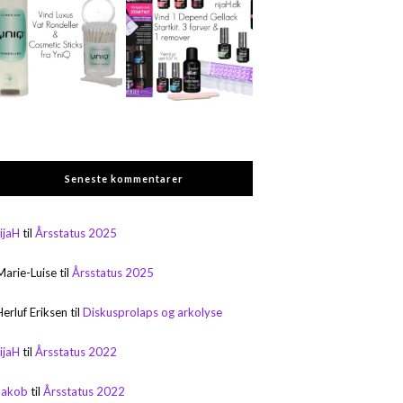
Seneste kommentarer
rijaH
til
Årsstatus 2025
Marie-Luise
til
Årsstatus 2025
Herluf Eriksen
til
Diskusprolaps og arkolyse
rijaH
til
Årsstatus 2022
Jakob
til
Årsstatus 2022