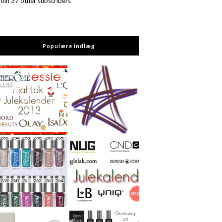
Join 37 other subscribers
Populære indlæg