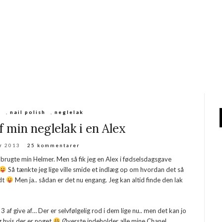
n
,
nail polish
,
neglelak
 min neglelak i en Alex
ar 2013
25 kommentarer
 brugte min Helmer. Men så fik jeg en Alex i fødselsdagsgave
Så tænkte jeg lige ville smide et indlæg op om hvordan det så
ldt
Men ja.. sådan er det nu engang. Jeg kan altid finde den lak
 3 af give af… Der er selvfølgelig rod i dem lige nu.. men det kan jo
g hvis der er noget
Øverste indeholder alle mine Chanel,