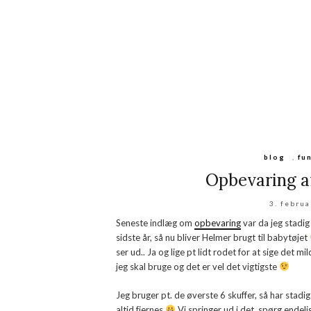
blog
,
fu
Opbevaring af
3. febru
Seneste indlæg om
opbevaring
var da jeg stadig
sidste år, så nu bliver Helmer brugt til babytøjet
ser ud.. Ja og lige pt lidt rodet for at sige det mi
jeg skal bruge og det er vel det vigtigste
Jeg bruger pt. de øverste 6 skuffer, så har stadig
altid fjernes
Vi springer ud i det, spørg endeli