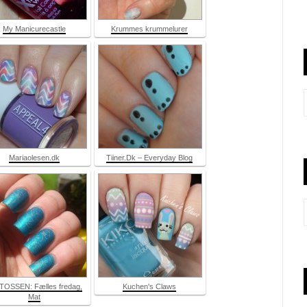
My Manicurecastle
Krummes krummelurer
Mariaolesen.dk
Tiiner.Dk – Everyday Blog
TOSSEN: Fælles fredag,
Kuchen's Claws
Mat