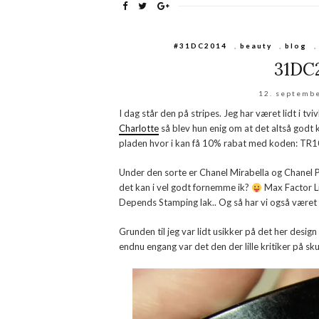
#31DC2014
,
beauty
,
blog
31DC2
12. septemb
I dag står den på stripes. Jeg har været lidt i tv
Charlotte
så blev hun enig om at det altså godt
pladen hvor i kan få 10% rabat med koden: TR
Under den sorte er Chanel Mirabella og Chanel Pi
det kan i vel godt fornemme ik?
Max Factor Li
Depends Stamping lak.. Og så har vi også været 
Grunden til jeg var lidt usikker på det her design 
endnu engang var det den der lille kritiker på s