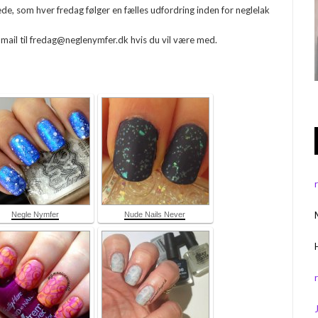
e, som hver fredag følger en fælles udfordring inden for neglelak
 mail til fredag@neglenymfer.dk hvis du vil være med.
Negle Nymfer
Nude Nails Never