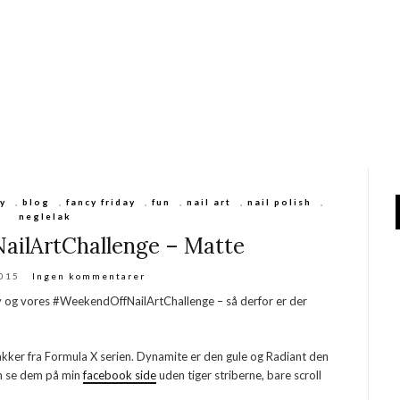
y
,
blog
,
fancy friday
,
fun
,
nail art
,
nail polish
,
neglelak
ilArtChallenge – Matte
2015
Ingen kommentarer
 og vores #WeekendOffNailArtChallenge – så derfor er der
akker fra Formula X serien. Dynamite er den gule og Radiant den
n se dem på min
facebook side
uden tiger striberne, bare scroll