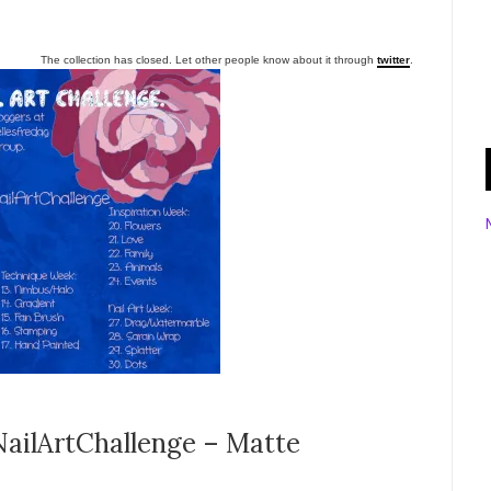
The collection has closed. Let other people know about it through
twitter
.
ilArtChallenge – Matte