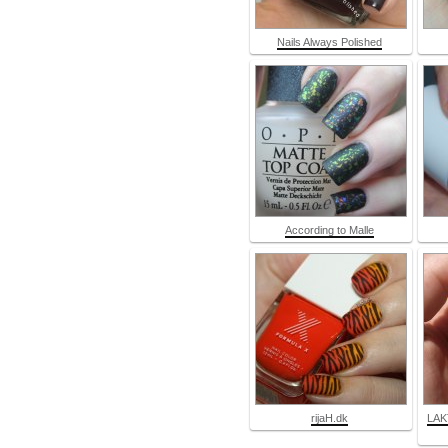
Nails Always Polished
According to Malle
rijaH.dk
LAK