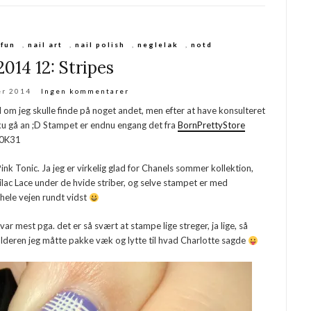
,
fun
,
nail art
,
nail polish
,
neglelak
,
notd
014 12: Stripes
er 2014
Ingen kommentarer
ivl om jeg skulle finde på noget andet, men efter at have konsulteret
 ku gå an ;D Stampet er endnu engang det fra
BornPrettyStore
10K31
nk Tonic. Ja jeg er virkelig glad for Chanels sommer kollektion,
lac Lace under de hvide striber, og selve stampet er med
hele vejen rundt vidst
var mest pga. det er så svært at stampe lige streger, ja lige, så
kulderen jeg måtte pakke væk og lytte til hvad Charlotte sagde