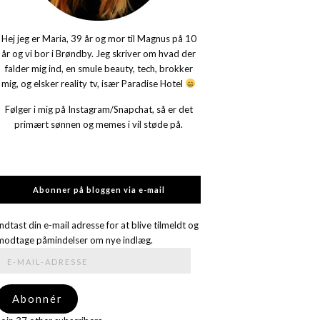
Hej jeg er Maria, 39 år og mor til Magnus på 10
år og vi bor i Brøndby. Jeg skriver om hvad der
falder mig ind, en smule beauty, tech, brokker
mig, og elsker reality tv, især Paradise Hotel
Følger i mig på Instagram/Snapchat, så er det
primært sønnen og memes i vil støde på.
Abonner på bloggen via e-mail
Indtast din e-mail adresse for at blive tilmeldt og
modtage påmindelser om nye indlæg.
E-
mail-
adresse
Abonnér