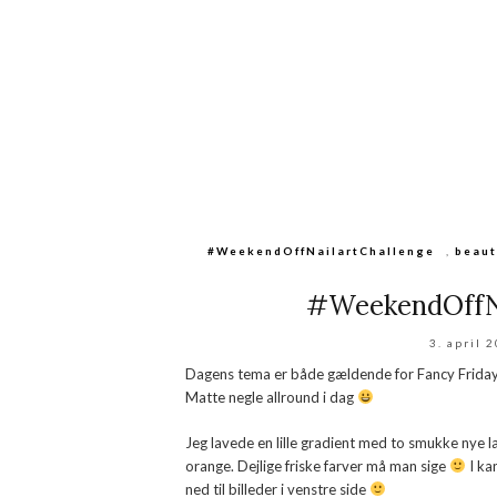
#WeekendOffNailartChallenge
,
beaut
#WeekendOffNa
3. april 
Dagens tema er både gældende for Fancy Friday
Matte negle allround i dag
Jeg lavede en lille gradient med to smukke nye l
orange. Dejlige friske farver må man sige
I ka
ned til billeder i venstre side