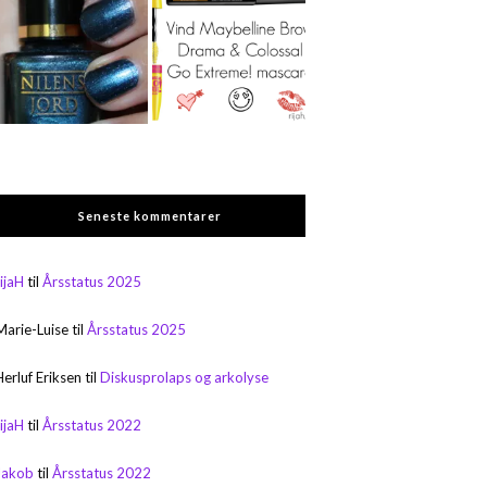
Seneste kommentarer
rijaH
til
Årsstatus 2025
Marie-Luise
til
Årsstatus 2025
Herluf Eriksen
til
Diskusprolaps og arkolyse
rijaH
til
Årsstatus 2022
Jakob
til
Årsstatus 2022