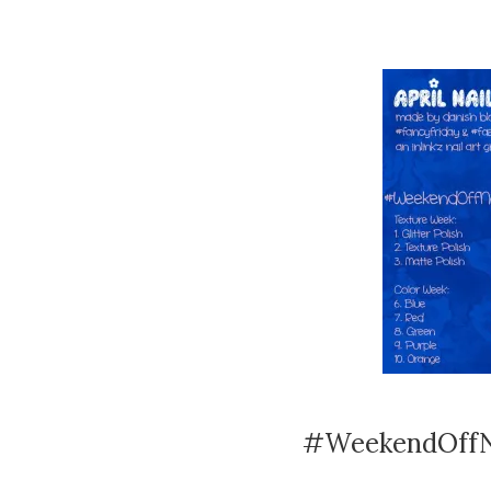
#WeekendOffNa