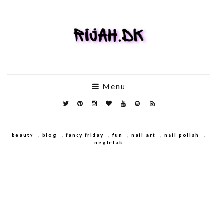
Menu
beauty
,
blog
,
fancy friday
,
fun
,
nail art
,
nail polish
,
neglelak