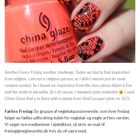
Another Fancy Friday, another challenge. Today we had to find inspiration
from religion. I am not a religious person, so I didn’t wanna just do some
random symbol. So I found my inspiration from the story about Adam & Eve
and the snake in paradise. So I of course, I stamped some snakeskin
I used
China Glaze Red-y to Rave with a stamp from Vivid Lacquer plate no. 025.
Fælles Fredag:
En gruppe af neglelakpassionerede, som hver fredag
følger en fælles udfordring inden for neglelak og negle art'ens verden.
Vi søger nye medlemmer i øjeblikket, så skriv en mail til
fredag@neglenymfer.dk hvis du vil være med.