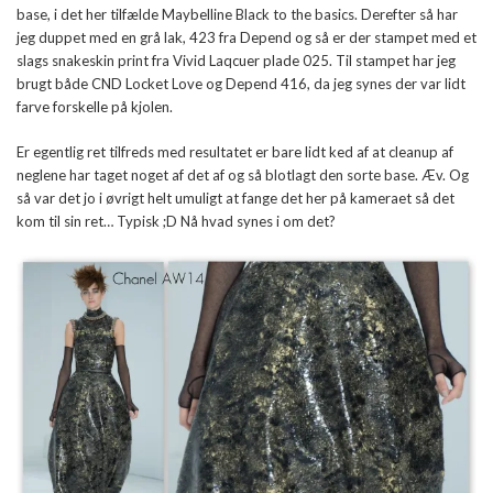
base, i det her tilfælde Maybelline Black to the basics. Derefter så har
jeg duppet med en grå lak, 423 fra Depend og så er der stampet med et
slags snakeskin print fra Vivid Laqcuer plade 025. Til stampet har jeg
brugt både CND Locket Love og Depend 416, da jeg synes der var lidt
farve forskelle på kjolen.
Er egentlig ret tilfreds med resultatet er bare lidt ked af at cleanup af
neglene har taget noget af det af og så blotlagt den sorte base. Æv. Og
så var det jo i øvrigt helt umuligt at fange det her på kameraet så det
kom til sin ret… Typisk ;D Nå hvad synes i om det?