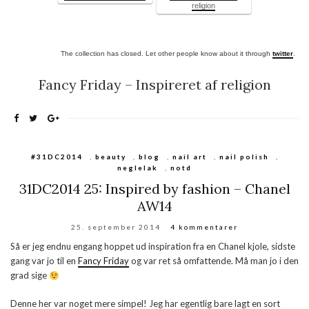
religion
The collection has closed. Let other people know about it through
twitter
.
Fancy Friday – Inspireret af religion
#31DC2014
,
beauty
,
blog
,
nail art
,
nail polish
,
neglelak
,
notd
31DC2014 25: Inspired by fashion – Chanel
AW14
25. september 2014
4 kommentarer
Så er jeg endnu engang hoppet ud inspiration fra en Chanel kjole, sidste
gang var jo til en
Fancy Friday
og var ret så omfattende. Må man jo i den
grad sige
Denne her var noget mere simpel! Jeg har egentlig bare lagt en sort