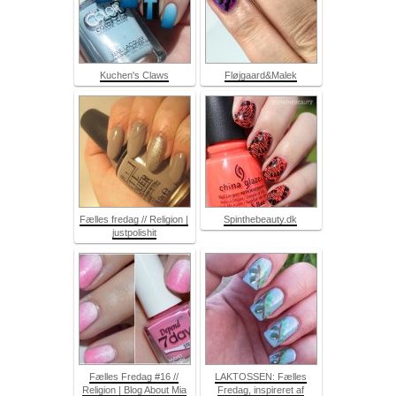
Kuchen's Claws
Fløjgaard&Malek
Fælles fredag // Religion |
Spinthebeauty.dk
justpolishit
Fælles Fredag #16 //
LAKTOSSEN: Fælles
Religion | Blog About Mia
Fredag, inspireret af