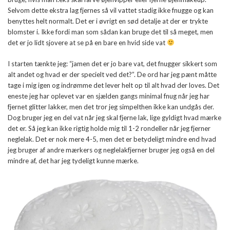
Selvom dette ekstra lag fjernes så vil vattet stadig ikke fnugge og kan
benyttes helt normalt. Det er i øvrigt en sød detalje at der er trykte
blomster i. Ikke fordi man som sådan kan bruge det til så meget, men
det er jo lidt sjovere at se på en bare en hvid side vat
I starten tænkte jeg: “jamen det er jo bare vat, det fnugger sikkert som
alt andet og hvad er der specielt ved det?”. De ord har jeg pænt måtte
tage i mig igen og indrømme det lever helt op til alt hvad der loves. Det
eneste jeg har oplevet var en sjælden gangs minimal fnug når jeg har
fjernet glitter lakker, men det tror jeg simpelthen ikke kan undgås der.
Dog bruger jeg en del vat når jeg skal fjerne lak, lige gyldigt hvad mærke
det er. Så jeg kan ikke rigtig holde mig til 1-2 rondeller når jeg fjerner
neglelak. Det er nok mere 4-5, men det er betydeligt mindre end hvad
jeg bruger af andre mærkers og neglelakfjerner bruger jeg også en del
mindre af, det har jeg tydeligt kunne mærke.