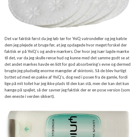
Det var faktisk først da jeg løb tør for YniQ vatrondeller og jeg købte
dem jeg plejede at bruge før, at jeg opdagede hvor meget forskel der
faktisk er på YniQ’s og andre mærkers. Der hvor jeg især lagde mærke
til det, var da jeg skulle rense hud og kunne med det samme godt se at
det andet mærkes havde en lidt for god absorbering’s evne og dermed
brugte jeg pludselig enorme mængder af skintonic. Så de blev hurtigt
byttet ud med en pakke af YniQ’s, dog ned i posen fra de gamle, fordi
lige på mit toilet har jeg ikke plads til den kan stå, men der kan det kun
hænge på spejlet, så der savner jeg faktisk der er en pose version (som
den eneste i verden sikkert).