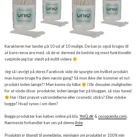
Karakteren her lander på 10 ud af 10 mulige. De kan jo også bruges til
at bare rense øre med, så de er dermed de bedste og mest funktionelle
vatpinde jeg har stødt på indtil videre
Jeg så i øvrigt på deres Facebook side de spurgte om hvilket produkt
man kunne bruge fra dem næste gang? Så mon ikke der kommer et nyt
produkt inden længe?! Man kunne da håbe
I får desuden muligheden
for at vinde disse produkter, inden længe her på bloggen, så stay tuned
Har i fået prøvet vatrondellerne eller cosmetic sticks? Eller måske
begge? Hvad synes i om dem?
Begge produkter kan købes online på bla.
YniQ.dk
&
cocopanda.com
.
Nærmeste forhandler kan ses på denne
liste
.
Produktet er tilsendt til anmeldelse, meningen om produktet er 100% min