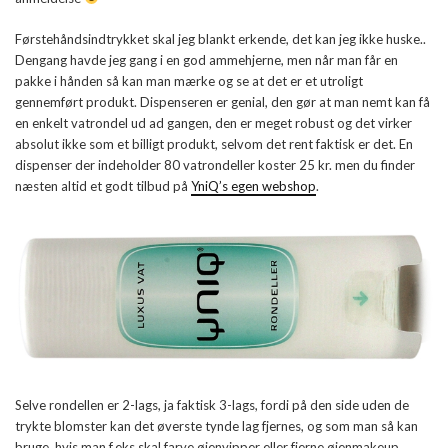
Førstehåndsindtrykket skal jeg blankt erkende, det kan jeg ikke huske..
Dengang havde jeg gang i en god ammehjerne, men når man får en
pakke i hånden så kan man mærke og se at det er et utroligt
gennemført produkt. Dispenseren er genial, den gør at man nemt kan få
en enkelt vatrondel ud ad gangen, den er meget robust og det virker
absolut ikke som et billigt produkt, selvom det rent faktisk er det. En
dispenser der indeholder 80 vatrondeller koster 25 kr. men du finder
næsten altid et godt tilbud på
YniQ’s egen webshop
.
Selve rondellen er 2-lags, ja faktisk 3-lags, fordi på den side uden de
trykte blomster kan det øverste tynde lag fjernes, og som man så kan
bruge, hvis man f.eks skal farve øjenvipper eller fjerne øjenmakeup.