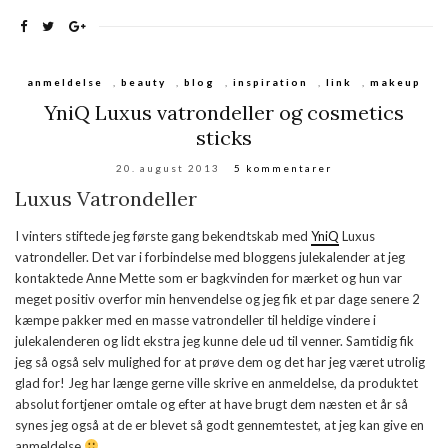
anmeldelse
,
beauty
,
blog
,
inspiration
,
link
,
makeup
YniQ Luxus vatrondeller og cosmetics
sticks
20. august 2013
5 kommentarer
Luxus Vatrondeller
I vinters stiftede jeg første gang bekendtskab med
YniQ
Luxus
vatrondeller. Det var i forbindelse med bloggens julekalender at jeg
kontaktede Anne Mette som er bagkvinden for mærket og hun var
meget positiv overfor min henvendelse og jeg fik et par dage senere 2
kæmpe pakker med en masse vatrondeller til heldige vindere i
julekalenderen og lidt ekstra jeg kunne dele ud til venner. Samtidig fik
jeg så også selv mulighed for at prøve dem og det har jeg været utrolig
glad for! Jeg har længe gerne ville skrive en anmeldelse, da produktet
absolut fortjener omtale og efter at have brugt dem næsten et år så
synes jeg også at de er blevet så godt gennemtestet, at jeg kan give en
anmeldelse