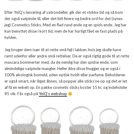
Efter YniQ’s lancering af vatrondeller, gik der et stykke tid og så kom
der også vatpinde til, eller det lidt finere og bedre ord for det (synes
jeg) Cosmetics Sticks. Med en flad rund ende og en spids ende. Jeg har
kun benyttet disse i kort tid, men de har hurtigt fået en fast plads på
hylden.
Jeg bruger dem især til at rette små fejl i lakken, hvis jeg skulle have
ramt udenfor eller andre små rettelser. De er også rigtig gode til at rette
mascara bommerter med, da de nemlig har den spidse ende, som
almindelige vatpinde mangler. Heller ikke disse fnugger og er også i
100% økologisk bomuld, uden optisk hvidt eller parfume. Beholderen
er også smart, når låget åbnes, så popper alle sticks’ne op og det er let
af få en enkelt op. En pakke cosmetic sticks koster 15 kr. og indeholder
85 stk. Fås også på
YniQ’s webshop