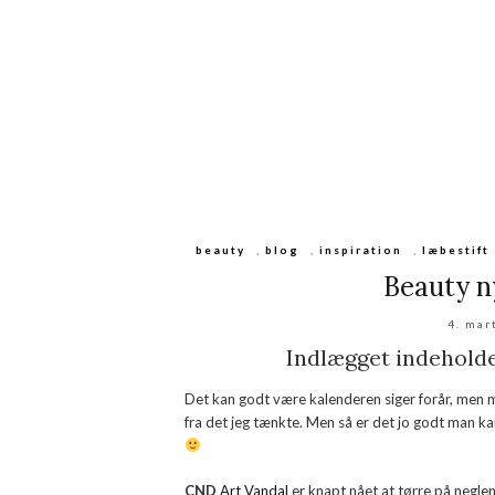
beauty
,
blog
,
inspiration
,
læbestift
Beauty n
4. mar
Indlægget indeholder
Det kan godt være kalenderen siger forår, men må
fra det jeg tænkte. Men så er det jo godt man k
CND
Art Vandal
er knapt nået at tørre på neglene