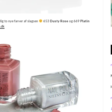
mlig to nye farver af slagsen
653
Dusty Rose
og 669
Platin
d.dk