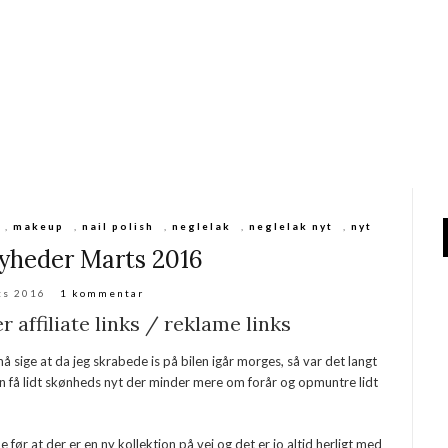
,
makeup
,
nail polish
,
neglelak
,
neglelak nyt
,
nyt
yheder Marts 2016
ts 2016
1 kommentar
 affiliate links / reklame links
 sige at da jeg skrabede is på bilen igår morges, så var det langt
an få lidt skønheds nyt der minder mere om forår og opmuntre lidt
 før at der er en ny kollektion på vej og det er jo altid herligt med