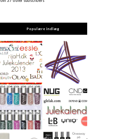
Join 37 other subscribers
Populære indlæg