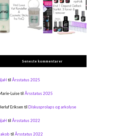
Seneste kommentarer
rijaH
til
Årsstatus 2025
Marie-Luise
til
Årsstatus 2025
Herluf Eriksen
til
Diskusprolaps og arkolyse
rijaH
til
Årsstatus 2022
Jakob
til
Årsstatus 2022