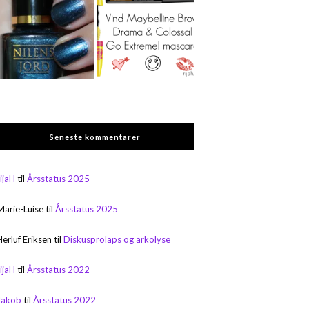
Seneste kommentarer
rijaH
til
Årsstatus 2025
Marie-Luise
til
Årsstatus 2025
Herluf Eriksen
til
Diskusprolaps og arkolyse
rijaH
til
Årsstatus 2022
Jakob
til
Årsstatus 2022