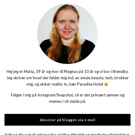
Hej jeg er Maria, 39 år og mor til Magnus på 10 år og vi bor i Brøndby.
Jeg skriver om hvad der falder mig ind, en smule beauty, tech, brokker
mig, og elsker reality tv, især Paradise Hotel
Følger i mig på Instagram/Snapchat, så er det primært sønnen og
memes i vil støde på.
Abonner på bloggen via e-mail
Indtast din e-mail adresse for at blive tilmeldt og modtage påmindelser