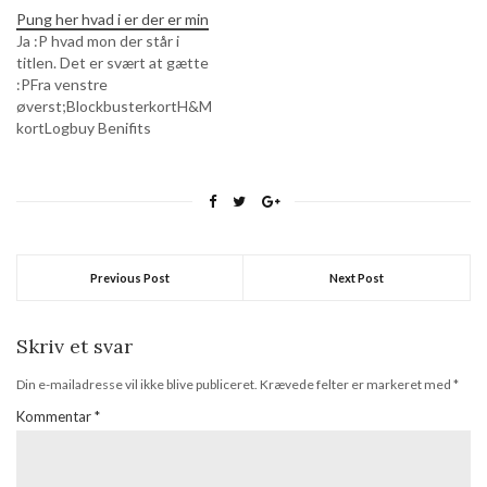
Pung her hvad i er der er min
Ja :P hvad mon der står i
titlen. Det er svært at gætte
:PFra venstre
øverst;BlockbusterkortH&M
kortLogbuy Benifits
CardMetro KortHalvtomt
matas gavekortHøjre
øverst:Visa/dankortFDB
kortSygesikringKørekortIkea
Family kortJeg har aldrig
kontanter på mig, derfor min
fattighed med ingen penge i
Previous Post
Next Post
pungen :P og mine
kvitteringer kommer i min
Skriv et svar
anden pung i tasken,…
Din e-mailadresse vil ikke blive publiceret.
Krævede felter er markeret med
*
Kommentar
*