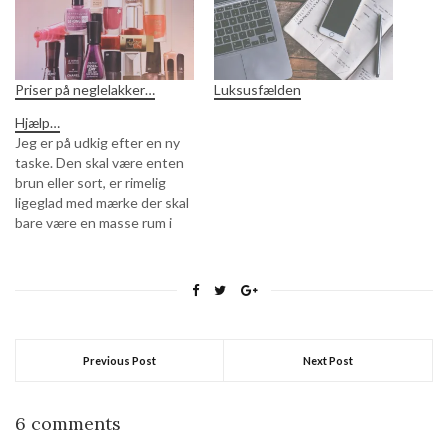
Priser på neglelakker…
Luksusfælden
Hjælp…
Jeg er på udkig efter en ny
taske. Den skal være enten
brun eller sort, er rimelig
ligeglad med mærke der skal
bare være en masse rum i
den, lige meget om de kan
lukkes eller ej. Og så skal
den kunne lukkes med lynlås
eller på en anden smart…
Previous Post
Next Post
6 comments