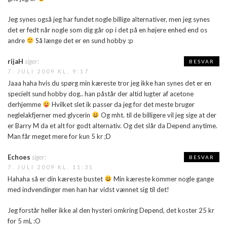
Jeg synes også jeg har fundet nogle billige alternativer, men jeg synes
det er fedt når nogle som dig går op i det på en højere enhed end os
andre
Så længe det er en sund hobby :p
rijaH
siger:
BESVAR
7. JULI 2009 KL. 9:17
Jaaa haha hvis du spørg min kæreste tror jeg ikke han synes det er en
specielt sund hobby dog.. han påstår der altid lugter af acetone
derhjemme
Hvilket slet ik passer da jeg for det meste bruger
neglelakfjerner med glycerin
Og mht. til de billigere vil jeg sige at der
er Barry M da et alt for godt alternativ. Og det slår da Depend anytime.
Man får meget mere for kun 5 kr ;D
Echoes
siger:
BESVAR
7. JULI 2009 KL. 11:31
Hahaha så er din kæreste bustet
Min kæreste kommer nogle gange
med indvendinger men han har vidst vænnet sig til det!
Jeg forstår heller ikke al den hysteri omkring Depend, det koster 25 kr
for 5 mL :O