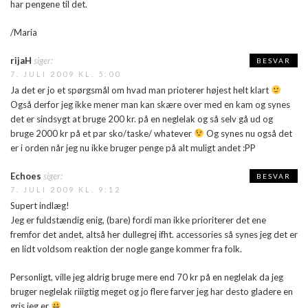
har pengene til det.
/Maria
rijaH
siger:
BESVAR
7. JULI 2009 KL. 5:00
Ja det er jo et spørgsmål om hvad man prioterer højest helt klart
Også derfor jeg ikke mener man kan skære over med en kam og synes
det er sindsygt at bruge 200 kr. på en neglelak og så selv gå ud og
bruge 2000 kr på et par sko/taske/ whatever
Og synes nu også det
er i orden når jeg nu ikke bruger penge på alt muligt andet :PP
Echoes
siger:
BESVAR
7. JULI 2009 KL. 9:12
Supert indlæg!
Jeg er fuldstændig enig, (bare) fordi man ikke prioriterer det ene
fremfor det andet, altså her dullegrej ifht. accessories så synes jeg det er
en lidt voldsom reaktion der nogle gange kommer fra folk.
Personligt, ville jeg aldrig bruge mere end 70 kr på en neglelak da jeg
bruger neglelak riiigtig meget og jo flere farver jeg har desto gladere en
gris jeg er