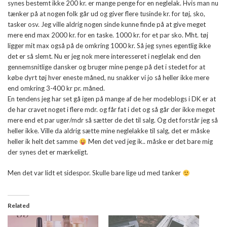
synes bestemt ikke 200 kr. er mange penge for en neglelak. Hvis man nu
tænker på at nogen folk går ud og giver flere tusinde kr. for tøj, sko,
tasker osv. Jeg ville aldrig nogen sinde kunne finde på at give meget
mere end max 2000 kr. for en taske. 1000 kr. for et par sko. Mht. tøj
ligger mit max også på de omkring 1000 kr. Så jeg synes egentlig ikke
det er så slemt. Nu er jeg nok mere interesseret i neglelak end den
gennemsnitlige dansker og bruger mine penge på det i stedet for at
købe dyrt tøj hver eneste måned, nu snakker vi jo så heller ikke mere
end omkring 3-400 kr pr. måned.
En tendens jeg har set gå igen på mange af de her modeblogs i DK er at
de har cravet noget i flere mdr. og får fat i det og så går der ikke meget
mere end et par uger/mdr så sætter de det til salg. Og det forstår jeg så
heller ikke. Ville da aldrig sætte mine neglelakke til salg, det er måske
heller ik helt det samme
Men det ved jeg ik.. måske er det bare mig
der synes det er mærkeligt.
Men det var lidt et sidespor. Skulle bare lige ud med tanker
Related