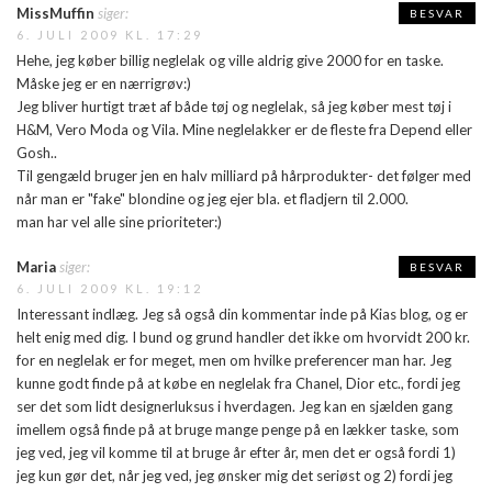
MissMuffin
siger:
BESVAR
6. JULI 2009 KL. 17:29
Hehe, jeg køber billig neglelak og ville aldrig give 2000 for en taske.
Måske jeg er en nærrigrøv:)
Jeg bliver hurtigt træt af både tøj og neglelak, så jeg køber mest tøj i
H&M, Vero Moda og Vila. Mine neglelakker er de fleste fra Depend eller
Gosh..
Til gengæld bruger jen en halv milliard på hårprodukter- det følger med
når man er "fake" blondine og jeg ejer bla. et fladjern til 2.000.
man har vel alle sine prioriteter:)
Maria
siger:
BESVAR
6. JULI 2009 KL. 19:12
Interessant indlæg. Jeg så også din kommentar inde på Kias blog, og er
helt enig med dig. I bund og grund handler det ikke om hvorvidt 200 kr.
for en neglelak er for meget, men om hvilke preferencer man har. Jeg
kunne godt finde på at købe en neglelak fra Chanel, Dior etc., fordi jeg
ser det som lidt designerluksus i hverdagen. Jeg kan en sjælden gang
imellem også finde på at bruge mange penge på en lækker taske, som
jeg ved, jeg vil komme til at bruge år efter år, men det er også fordi 1)
jeg kun gør det, når jeg ved, jeg ønsker mig det seriøst og 2) fordi jeg