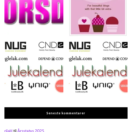
Seneste kommentarer
rijaH
til
Årsstatus 2025