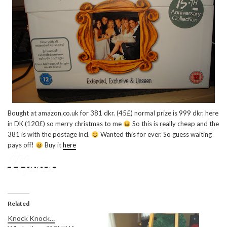
Bought at amazon.co.uk for 381 dkr. (45£) normal prize is 999 dkr. here
in DK (120£) so merry christmas to me
So this is really cheap and the
381 is with the postage incl.
Wanted this for ever. So guess waiting
pays off!
Buy it
here
Related
Knock Knock…