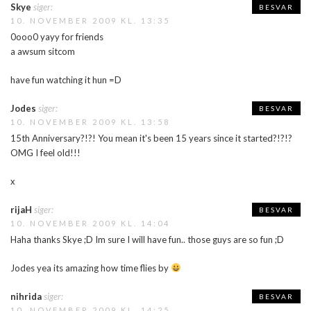
Skye
siger:
BESVAR
10. NOVEMBER 2009 KL. 13:35
0ooo0 yayy for friends
a awsum sitcom
have fun watching it hun =D
Jodes
siger:
BESVAR
10. NOVEMBER 2009 KL. 13:58
15th Anniversary?!?! You mean it's been 15 years since it started?!?!?
OMG I feel old!!!
x
rijaH
siger:
BESVAR
10. NOVEMBER 2009 KL. 14:04
Haha thanks Skye ;D Im sure I will have fun.. those guys are so fun ;D
Jodes yea its amazing how time flies by
nihrida
siger:
BESVAR
10. NOVEMBER 2009 KL. 14:25