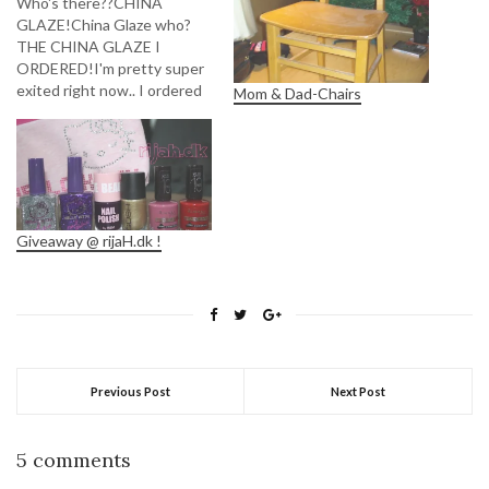
Who's there??CHINA
GLAZE!China Glaze who?
THE CHINA GLAZE I
ORDERED!I'm pretty super
exited right now.. I ordered
Mom & Dad-Chairs
some CG polishes from a
danish "ebay" site not really
sure of which it was, could
only see a small picture of
them and when I got them
today and I start to look…
Giveaway @ rijaH.dk !
Previous Post
Next Post
5 comments