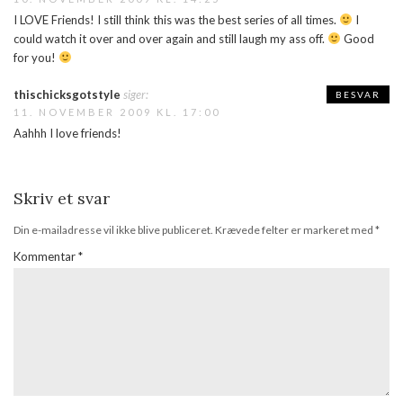
I LOVE Friends! I still think this was the best series of all times.
I
could watch it over and over again and still laugh my ass off.
Good
for you!
thischicksgotstyle
siger:
BESVAR
11. NOVEMBER 2009 KL. 17:00
Aahhh I love friends!
Skriv et svar
Din e-mailadresse vil ikke blive publiceret.
Krævede felter er markeret med
*
Kommentar
*