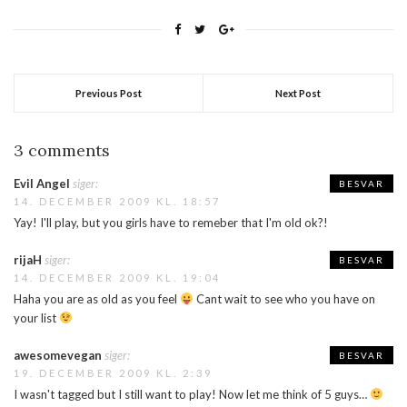
tidligere og hørte NRJ fra
Sverige og der ser den også
til at være gået rent ind,…
Previous Post
Next Post
3 comments
Evil Angel
siger:
BESVAR
14. DECEMBER 2009 KL. 18:57
Yay! I'll play, but you girls have to remeber that I'm old ok?!
rijaH
siger:
BESVAR
14. DECEMBER 2009 KL. 19:04
Haha you are as old as you feel
Cant wait to see who you have on
your list
awesomevegan
siger:
BESVAR
19. DECEMBER 2009 KL. 2:39
I wasn't tagged but I still want to play! Now let me think of 5 guys…