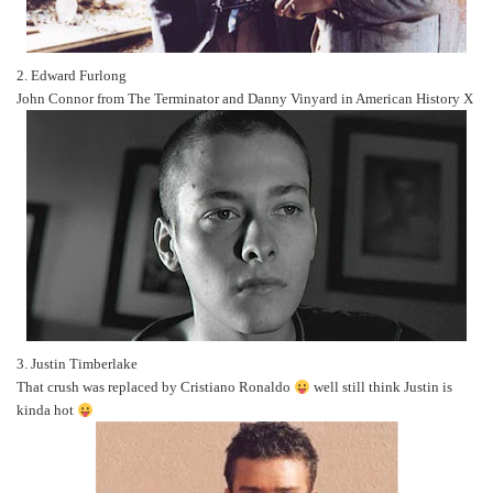
2. Edward Furlong
John Connor from The Terminator and Danny Vinyard in American History X
3. Justin Timberlake
That crush was replaced by Cristiano Ronaldo
well still think Justin is
kinda hot