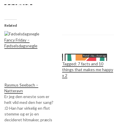
Related
Fancy Friday –
Fødselsdagsnegle
Tagged: 7 facts and 10
things that makes me happy
x 2
Rasmus Seebach –
Natteravn
Er jeg den eneste som er
helt vild med den her sang?
:D Han har virkelig en flot
stemme og er jo en
decideret hitmaker, præcis
som sin far ;) Og sad lidt