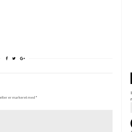
elter er markeret med
*