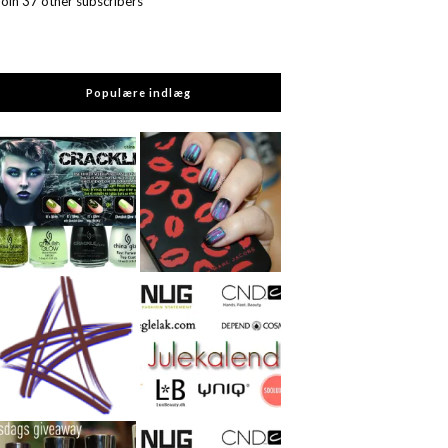
Join 37 other subscribers
Populære indlæg