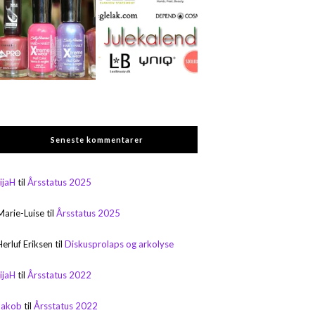
Seneste kommentarer
rijaH
til
Årsstatus 2025
Marie-Luise
til
Årsstatus 2025
Herluf Eriksen
til
Diskusprolaps og arkolyse
rijaH
til
Årsstatus 2022
Jakob
til
Årsstatus 2022