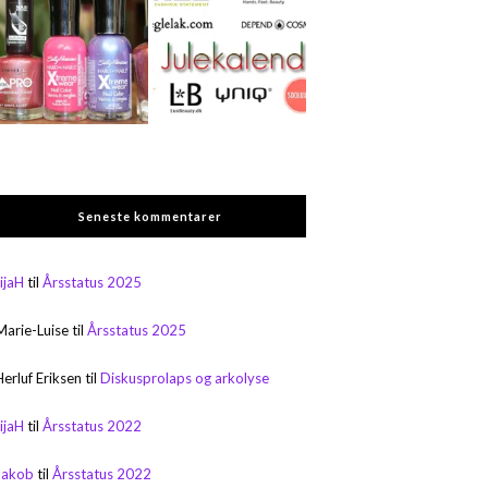
Seneste kommentarer
rijaH
til
Årsstatus 2025
Marie-Luise
til
Årsstatus 2025
Herluf Eriksen
til
Diskusprolaps og arkolyse
rijaH
til
Årsstatus 2022
Jakob
til
Årsstatus 2022