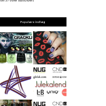
Join 37 other subscribers
Populære indlæg