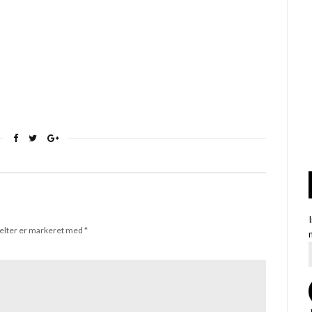
elter er markeret med
*